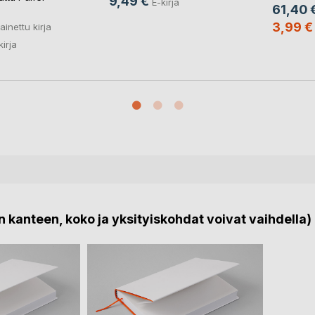
9,49 €
E-kirja
61,40 
3,99 €
ainettu kirja
kirja
 kanteen, koko ja yksityiskohdat voivat vaihdella)