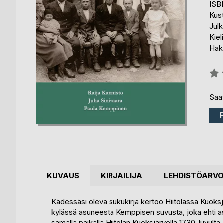
ISB
Kus
Julk
Kiel
Haku
Arvo
0%
Saat
KUVAUS
KIRJAILIJA
LEHDISTÖARV
Kädessäsi oleva sukukirja kertoo Hiitolassa Kuoks
kylässä asuneesta Kemppisen suvusta, joka ehti a
samalla paikalla Hiitolan Kuoksjärvellä 1730-luvulta