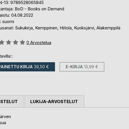
N-13: 9789528065845
tantaja: BoD - Books on Demand
aistu: 04.08.2022
i: suomi
sanat: Sukukirja, Kemppinen, Hiitola, Kuoksjärvi, Alakemppilä
stelu::
0
Arvostelua
avilla::
PAINETTU KIRJA
39,50 €
E-KIRJA
13,99 €
OSTELUT
LUKIJA-ARVOSTELUT
järven
sua