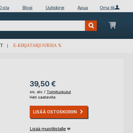
D:sta
Blogi
Uutiskirje
Apua
Oma tili
Ostosko
T
E-KIRJATARJOUKSIA %
39,50 €
sis. alv. /
Toimituskulut
Heti saatavilla
LISÄÄ OSTOSKORIIN
Lisää muistilistalle