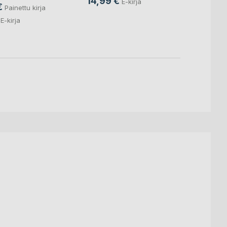
14,99 €
E-kirja
€
Painettu kirja
19,9
E-kirja