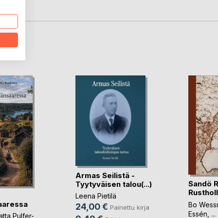
LA
Armas Seilistä -
Sandö R
Tyytyväisen talou(...)
Rustholl
Leena Pietilä
aaressa
Bo Wess
24,00 €
Painettu kirja
Essén
, ...
tta Pulfer-