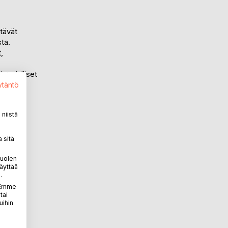
tävät
ta.
,
orialliset
atkat
ytäntö
niistä
tä
 sitä
sa
istorian
puolen
äyttää
sten
.
. Emme
tai
titiedon
uihin