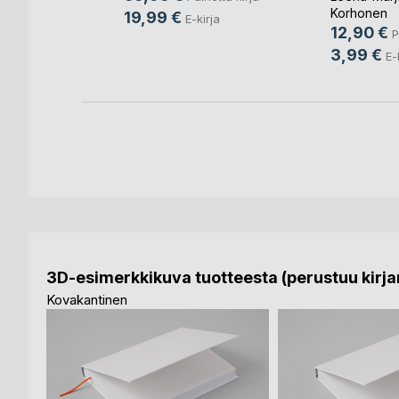
Korhonen
nettu kirja
19,99 €
E-kirja
12,90 €
P
irja
3,99 €
E-
3D-esimerkkikuva tuotteesta (perustuu kirjan
Kovakantinen