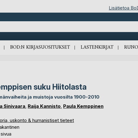
Lisätietoa Bo
BOD:N KIRJASUOSITUKSET
LASTENKIRJAT
RUNO
mppisen suku Hiitolasta
mänvaiheita ja muistoja vuosilta 1900-2010
a Sinivaara
,
Raija Kannisto
,
Paula Kemppinen
oria, uskonto & humanistiset tieteet
akantinen
 sivua