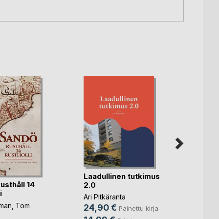
Laadullinen tutkimus
Vapaus
usthåll 14
2.0
suomal
i
Ari Pitkäranta
Pirkko
man
,
Tom
Werdi
,
24,90 €
Painettu kirja
41,2