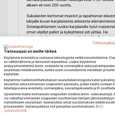
alkaen eli noin 200 vuotta.
Sukulaisten kertomat muistot ja tapahtumat elävöit
lukijalle kuvan karjalaisesta arkisesta elämänmenos
Sotatapahtumien vuoksi karjalaisille tutut maisemat
omat viljellyt pellot ja kyläyhteisö piti jättää. He
joutuvat kokemaan omassa elämässään Suomen hist
murroskohdat, kuten talvi- ja jatkosodat, evakkom
Tietosuojakä
sekä uudelleen asuttamisen. Kirjassa
Tietosuojasi on meille tärkeä
heidän omalla äänellään kerrottuna, mitä he kokivat
Käytämme evästeitä ja vastaavia teknologioita verkkosivustollamme. Osa 
evakkotaipaleellaan.
on välttämättömiä ja teknisesti tarpeellisia. Lisäksi käytämme
analyysimenetelmiä (esim. evästeitä tai sormenjälkiä sekä palvelinpuolen
Elämäkerrat vanhempien ja isovanhempien elämäs
seurantaa) mitataksemme, kuinka usein sivustollamme vieraillaan ja kuinka
käytetään.
kertovat selviytymisestä uusissa olosuhteissa, jos
kaikki entinen oli jätettävä. Kirjojen sivuilta luetut h
Käytämme markkinointitarkoituksiin seurantateknologioita kuten palvelin
seurantaa sekä kolmansien osapuolien palveluita, joiden kautta voidaan k
tapahtumat tulevat läheisiksi oman suvun kokemu
laiteriippuvaisia evästeitä, sormenjälkiä, seurantapikseleitä ja IP-osoitteita
kautta ja ehkä lähentävät eri sukupolvia.
Upotamme lisäksi kolmansien osapuolten sisältöä (esim. videoalustoja)
voi vaikuttaa kolmannen osapuolen suorittamaan tietojen jatkokäsittelyyn 
Lähteinä sukukirjassa on käytetty sukulaisten muis
mahdolliseen seurantaan. Asetuksillasi annat suostumuksen edellä kuvatt
prosesseihin. Vastaisuudessa voit peruuttaa suostumuksesi. (
BoD
lisäksi arkistoaineistoja ja tietokirjallisuutta. Kirjaan
Julkaisutiedot
)
sisältyy runsaasti valokuvia 1920-luvulta lähtien