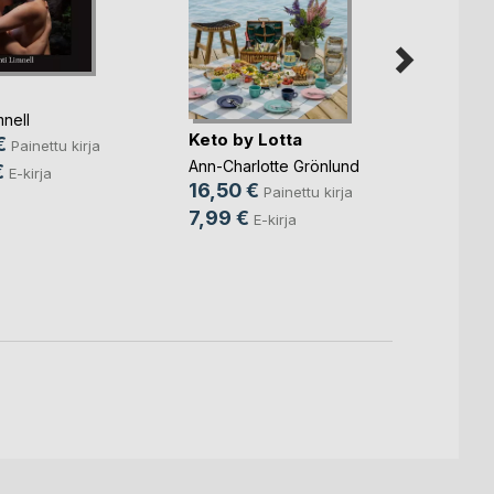
mnell
Keto by Lotta
€
Painettu kirja
Näytt
Ann-Charlotte Grönlund
€
E-kirja
toimi
16,50 €
Painettu kirja
Anne 
7,99 €
E-kirja
Jylhä
, .
36,5
29,9