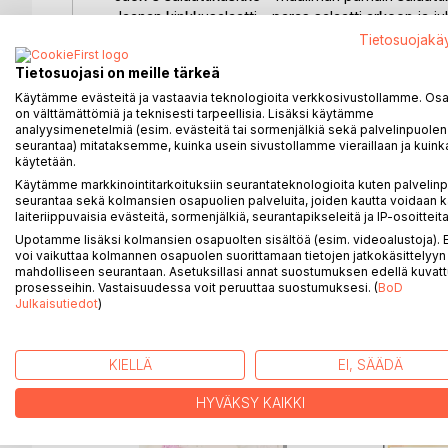
- Jaanan kinkkusalaatti - paras salaatti arkeen ja ju
- Meksikolainen kanasalaatti - hieman mausteisemp
Tietosuojakä
- Siitakesienikastike - hyvälle lihalle ja keitetyille p
Tietosuojasi on meille tärkeä
- Tony Romas's Red Hot BBQ - marinointiin ja per
Käytämme evästeitä ja vastaavia teknologioita verkkosivustollamme. Osa 
- Piparjuurisinappisiika - lisukkeeksi esim. joulupö
on välttämättömiä ja teknisesti tarpeellisia. Lisäksi käytämme
- Läskisoosi - niin hyvää, että sydän lähes pysähty
analyysimenetelmiä (esim. evästeitä tai sormenjälkiä sekä palvelinpuolen
- Mustatorvisienikeitto - alkukeittojen aatelia
seurantaa) mitataksemme, kuinka usein sivustollamme vieraillaan ja kuinka
käytetään.
- Porokeitto leipäjuustolla - poro on parasta
Käytämme markkinointitarkoituksiin seurantateknologioita kuten palvelin
seurantaa sekä kolmansien osapuolien palveluita, joiden kautta voidaan k
Kermalla ja Meijerivoilla ruoasta saadaan maistuv
laiteriippuvaisia evästeitä, sormenjälkiä, seurantapikseleitä ja IP-osoitteita
- Eikun syömään -
Upotamme lisäksi kolmansien osapuolten sisältöä (esim. videoalustoja)
voi vaikuttaa kolmannen osapuolen suorittamaan tietojen jatkokäsittelyyn 
mahdolliseen seurantaan. Asetuksillasi annat suostumuksen edellä kuvatt
prosesseihin. Vastaisuudessa voit peruuttaa suostumuksesi. (
BoD
Julkaisutiedot
)
LISÄÄ KIRJOJA B
o
D:L
KIELLÄ
EI, SÄÄDÄ
HYVÄKSY KAIKKI