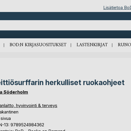
Lisätietoa Bo
BOD:N KIRJASUOSITUKSET
LASTENKIRJAT
RUNO
ittiösurffarin herkulliset ruokaohjeet
a Söderholm
nlaitto, hyvinvointi & terveys
akantinen
 sivua
N-13: 9789524984362