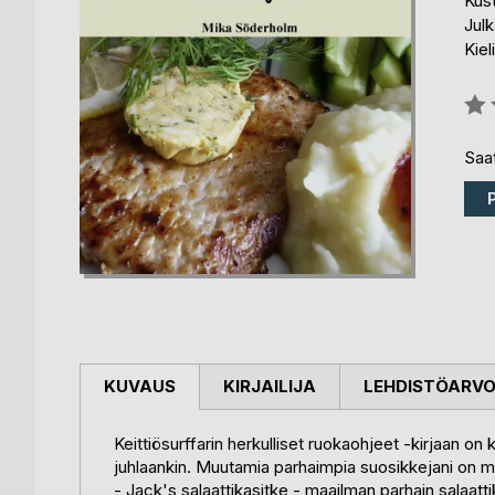
Kus
Julk
Kiel
Arvo
0%
Saat
KUVAUS
KIRJAILIJA
LEHDISTÖARV
Keittiösurffarin herkulliset ruokaohjeet -kirjaan on 
juhlaankin. Muutamia parhaimpia suosikkejani on 
- Jack's salaattikasitke - maailman parhain salaatti