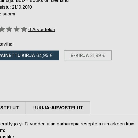
tantaja: BoD - Books on Demand
aistu: 21.10.2010
i: suomi
stelu::
0
Arvostelua
avilla::
PAINETTU KIRJA
64,95 €
E-KIRJA
31,99 €
OSTELUT
LUKIJA-ARVOSTELUT
kerätty jo yli 12 vuoden ajan parhaimpia reseptejä niin arkeen kuin
mm:
kastike