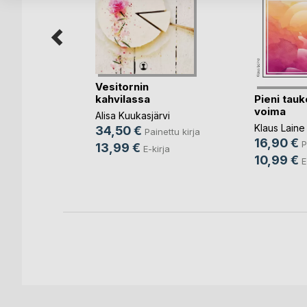
Vesitornin
Pieni tauk
kahvilassa
ittämö
voima
Alisa Kuukasjärvi
Klaus Laine
34,50 €
Painettu kirja
16,90 €
ettu kirja
P
13,99 €
E-kirja
10,99 €
a
E