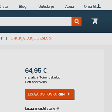
D:sta
Blogi
Uutiskirje
Apua
Oma tili
Ostosko
T
E-KIRJATARJOUKSIA %
64,95 €
sis. alv. /
Toimituskulut
Heti saatavilla
LISÄÄ OSTOSKORIIN
Lisää muistilistalle