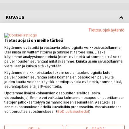
KUVAUS
Tietosuojakäytäntö
Keilaremmi tuskailee pitkään kestäneiden arkisten huolien ja
henkilökohtaisten murheiden parissa. Timppa on työtön ja
Tietosuojasi on meille tärkeä
alkoholi maistuu. Kalea painaa avioero ja oma hankala
Käytämme evästeitä ja vastaavia teknologioita verkkosivustollamme.
luonne. Handella on avio-ongelmien lisäksi menossa akuutti
Osa niistä on välttämättömiä ja teknisesti tarpeellisia. Lisäksi
käytämme analyysimenetelmiä (esim. evästeitä tai sormenjälkiä sekä
työkriisi. Mutta synkkyyteen ei haluta vaipua. Yhteisesti
palvelinpuolen seurantaa) mitataksemme, kuinka usein sivustollamme
päätetään ottaa etäisyyttä ongelmiin lähtemällä reissuun
vieraillaan ja kuinka sitä käytetään.
kohti Lappia. Matkaa tehtäisiin avoimin mielin, jaloa
Käytämme markkinointitarkoituksiin seurantateknologioita kuten
kiireettömyyden periaatetta noudattaen ja vanhimman
palvelinpuolen seurantaa sekä kolmansien osapuolien palveluita,
nelostien reittiä seuraten. Reitin varrella sattuu ja tapahtuu.
joiden kautta voidaan käyttää laiteriippuvaisia evästeitä, sormenjälkiä,
seurantapikseleitä ja IP-osoitteita.
Koukkauksia tehdään tärkeisiin ja vähemmän tärkeisiin
Upotamme lisäksi kolmansien osapuolten sisältöä (esim.
paikkoihin, yövytään erikoisissa paikoissa ja tavataan
videoalustoja). Emme voi vaikuttaa kolmannen osapuolen suorittamaan
ihmisiä, varsinaisia persoonia.
tietojen jatkokäsittelyyn tai mahdolliseen seurantaan. Asetuksillasi
Kyseessä on jokseenkin hulvaton road trip-tarina, Mikä on
annat suostumuksen edellä kuvattuihin prosesseihin. Vastaisuudessa
voit peruuttaa suostumuksesi. (
BoD Julkaisutiedot
)
totta, mikä ei? Osa saattaa olla keilaremmin kaverusten
vilkkaan mielikuvituksen tuotetta. No, oikeasti totta on
keilaremmin käyttämä vanhan nelostien reitti, Hande sen