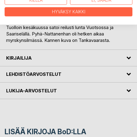
KIELLÄ
EI, SÄÄDÄ
matkaa edeltävänä yönä lainakarttoihinsa suunnitteli. Tarinan
sankarihautausmaat ovat myös totta. Ne sijaitsevat
HYVÄKSY KAIKKI
täsmälleen niillä paikkakunnilla, missä keilaremmi Kalen
vaatimuksesta pääsi tai joutui pysähtymään. Ja vielä!
Tuolloin kesäkuussa satoi reilusti lunta Vuotsossa ja
Saariselällä. Pyhä-Nattanenhan oli hetken aikaa
myrskynsilmässä. Kannen kuva on Tankavaarasta.
KIRJAILIJA
LEHDISTÖARVOSTELUT
LUKIJA-ARVOSTELUT
LISÄÄ KIRJOJA B
o
D:LLA