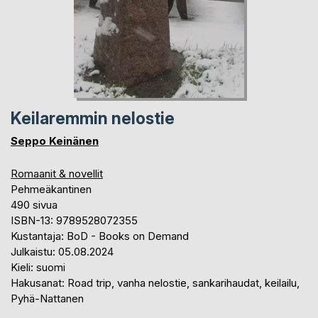
Keilaremmin nelostie
Seppo Keinänen
Romaanit & novellit
Pehmeäkantinen
490 sivua
ISBN-13: 9789528072355
Kustantaja: BoD - Books on Demand
Julkaistu: 05.08.2024
Kieli: suomi
Hakusanat: Road trip, vanha nelostie, sankarihaudat, keilailu,
Pyhä-Nattanen