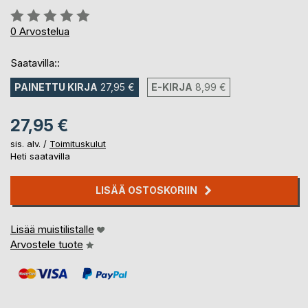
Arvostelu::
0%
0
Arvostelua
Saatavilla::
PAINETTU KIRJA
27,95 €
E-KIRJA
8,99 €
27,95 €
sis. alv. /
Toimituskulut
Heti saatavilla
LISÄÄ OSTOSKORIIN
Lisää muistilistalle
Arvostele tuote