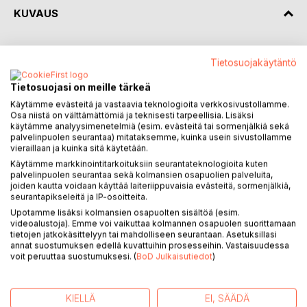
KUVAUS
Kaikki isoäidit eivät ole aina herttaisia ja lapsirakkaita
Tietosuojakäytäntö
mummeleita. Kipakka Terttu ei voi sietää kakaroita eikä
sotkua ja meteliä. Kauko-vaari sen sijaan on lempeä
Tietosuojasi on meille tärkeä
aviomies ja ymmärtävä isoisä.
Käytämme evästeitä ja vastaavia teknologioita verkkosivustollamme.
Kun Suomen ikäihmisille julistetaan rauhoitusaika, kirjan
Osa niistä on välttämättömiä ja teknisesti tarpeellisia. Lisäksi
mummi huokaisee helpotuksesta. Hän nauttii rauhasta ja
käytämme analyysimenetelmiä (esim. evästeitä tai sormenjälkiä sekä
palvelinpuolen seurantaa) mitataksemme, kuinka usein sivustollamme
arjesta, jota lapset eivät myllerrä.
vieraillaan ja kuinka sitä käytetään.
Vähitellen elämä alkaa kuitenkin maistua puulta, kun päivät
Käytämme markkinointitarkoituksiin seurantateknologioita kuten
virtaavat samanlaisina eli yhtä tylsinä. On kuin jotain
palvelinpuolen seurantaa sekä kolmansien osapuolien palveluita,
puuttuisi.
joiden kautta voidaan käyttää laiteriippuvaisia evästeitä, sormenjälkiä,
Öisin rupeaa tapahtumaan omituisia asioita ja muori epäilee
seurantapikseleitä ja IP-osoitteita.
jo omaa päätään. Kun kummalliset ilmestykset menevät
Upotamme lisäksi kolmansien osapuolten sisältöä (esim.
videoalustoja). Emme voi vaikuttaa kolmannen osapuolen suorittamaan
myös vaarin ymmärryksen yli, on pakko etsiä ratkaisua. Se
tietojen jatkokäsittelyyn tai mahdolliseen seurantaan. Asetuksillasi
löytyy keittiöstä. Kaurakeksitaika saa kaiken muuttumaan.
annat suostumuksen edellä kuvattuihin prosesseihin. Vastaisuudessa
voit peruuttaa suostumuksesi. (
BoD Julkaisutiedot
)
Kaurakeksitaika on kertomus isovanhemmista, lastenlasten
merkityksestä ja vähän niistä väliin jäävistä aikuisistakin.
Kyse on rakkaudesta ja sukupolviyhteyksistä.
KIELLÄ
EI, SÄÄDÄ