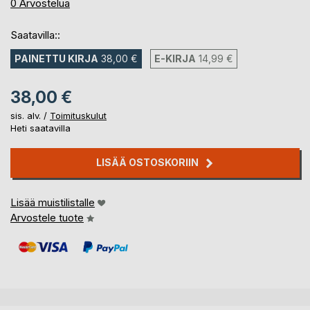
0%
0
Arvostelua
Saatavilla::
PAINETTU KIRJA
38,00 €
E-KIRJA
14,99 €
38,00 €
sis. alv. /
Toimituskulut
Heti saatavilla
LISÄÄ OSTOSKORIIN
Lisää muistilistalle
Arvostele tuote