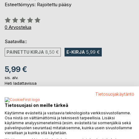
Esteettömyys: Rajoitettu pääsy
Arvostelu::
0%
0
Arvostelua
Saatavilla::
PAINETTU KIRJA
8,50 €
E-KIRJA
5,99 €
5,99 €
sis. alv.
Heti ladattavissa
Tietosuojakäytäntö
LISÄÄ OSTOSKORIIN
Tietosuojasi on meille tärkeä
Käytämme evästeitä ja vastaavia teknologioita verkkosivustollamme.
Osa niistä on välttämättömiä ja teknisesti tarpeellisia. Lisäksi
Lisää muistilistalle
käytämme analyysimenetelmiä (esim. evästeitä tai sormenjälkiä sekä
palvelinpuolen seurantaa) mitataksemme, kuinka usein sivustollamme
Arvostele tuote
vieraillaan ja kuinka sitä käytetään.