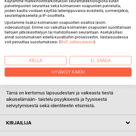
Käytämme markkinointitarkoituksiin seurantateknologioita kuten
palvelinpuolen seurantaa sekä kolmansien osapuolien palveluita,
joiden kautta voidaan käyttää laiteriippuvaisia evästeitä, sormenjälkiä,
seurantapikseleitä ja IP-osoitteita.
Upotamme lisäksi kolmansien osapuolten sisältöä (esim.
videoalustoja). Emme voi vaikuttaa kolmannen osapuolen suorittamaan
tietojen jatkokäsittelyyn tai mahdolliseen seurantaan. Asetuksillasi
KUVAUS
annat suostumuksen edellä kuvattuihin prosesseihin. Vastaisuudessa
voit peruuttaa suostumuksesi. (
BoD Julkaisutiedot
)
Veljeni ja minut sioitettiin kasvattiperheeseen 1978. Meidät
otettiin kodista, jossa meidät oli jätetty heitteille ja jossa oli
KIELLÄ
EI, SÄÄDÄ
väärinkäyttöä ja sijoitettiin paikkaan, jossa oli fyysistä ja
HYVÄKSY KAIKKI
psyykkistä väkivaltaa eivätkä viranomaiset suorittaneet
minkäänlaista kontrollia eikä seurantaa.
Tämä on kertomus lapsuudestani ja vaikeasta tiestä
aikuiselämään- taistelu psyykisestä ja fyysisestä
selviytymisestä sekä identiteetin etsimistä.
KIRJAILIJA