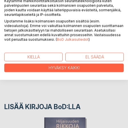
Käytämme markkinointitarkoituksiin seurantateknologioita kuten
palvelinpuolen seurantaa sekä kolmansien osapuolien palveluita,
Vuonna 2007 julkaistun romaanin TIARA jatko-osa, jossa
joiden kautta voidaan käyttää laiteriippuvaisia evästeitä, sormenjälkiä,
seurantapikseleitä ja IP-osoitteita.
tutuksi tulleiden ihmisten lisäksi esiintyy tukuttain uusia
tuttavuuksia rikosvyyhdin keskellä.
Upotamme lisäksi kolmansien osapuolten sisältöä (esim.
videoalustoja). Emme voi vaikuttaa kolmannen osapuolen suorittamaan
tietojen jatkokäsittelyyn tai mahdolliseen seurantaan. Asetuksillasi
annat suostumuksen edellä kuvattuihin prosesseihin. Vastaisuudessa
KIRJAILIJA
voit peruuttaa suostumuksesi. (
BoD Julkaisutiedot
)
LEHDISTÖARVOSTELUT
KIELLÄ
EI, SÄÄDÄ
LUKIJA-ARVOSTELUT
HYVÄKSY KAIKKI
LISÄÄ KIRJOJA B
o
D:LLA