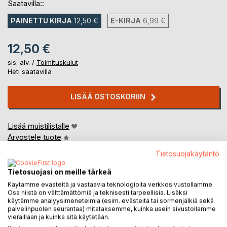
Saatavilla::
PAINETTU KIRJA
12,50 €
E-KIRJA
6,99 €
12,50 €
sis. alv. /
Toimituskulut
Heti saatavilla
LISÄÄ OSTOSKORIIN
Lisää muistilistalle
Arvostele tuote
Tietosuojakäytäntö
Tietosuojasi on meille tärkeä
Käytämme evästeitä ja vastaavia teknologioita verkkosivustollamme.
Osa niistä on välttämättömiä ja teknisesti tarpeellisia. Lisäksi
käytämme analyysimenetelmiä (esim. evästeitä tai sormenjälkiä sekä
palvelinpuolen seurantaa) mitataksemme, kuinka usein sivustollamme
KUVAUS
vieraillaan ja kuinka sitä käytetään.