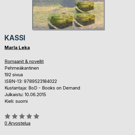
KASSI
Marla Leka
Romaanit & novellit
Pehmeäkantinen
192 sivua
ISBN-13: 9789523184022
Kustantaja: BoD - Books on Demand
Julkaistu: 10.06.2015
Kieli: suomi
Arvostelu::
0%
0
Arvostelua