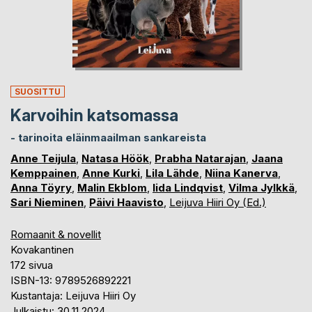
SUOSITTU
Karvoihin katsomassa
- tarinoita eläinmaailman sankareista
Anne Teijula
,
Natasa Höök
,
Prabha Natarajan
,
Jaana
Kemppainen
,
Anne Kurki
,
Lila Lähde
,
Niina Kanerva
,
Anna Töyry
,
Malin Ekblom
,
Iida Lindqvist
,
Vilma Jylkkä
,
Sari Nieminen
,
Päivi Haavisto
,
Leijuva Hiiri Oy (Ed.)
Romaanit & novellit
Kovakantinen
172 sivua
ISBN-13: 9789526892221
Kustantaja: Leijuva Hiiri Oy
Julkaistu: 30.11.2024