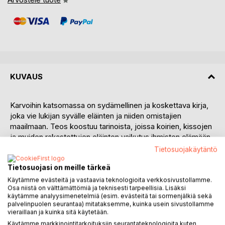
KUVAUS
Karvoihin katsomassa on sydämellinen ja koskettava kirja,
joka vie lukijan syvälle eläinten ja niiden omistajien
maailmaan. Teos koostuu tarinoista, joissa koirien, kissojen
ja muiden rakastettujen eläinten vaikutus ihmisten elämään
tulee ilmi, ei vain arjen hetkissä, vaan myös niissä vaikeissa
Tietosuojakäytäntö
ja sydäntä särkevissä tilanteissa, jotka muokkaavat
Tietosuojasi on meille tärkeä
elämämme suuntaa. Kirjan sivuilla eläimet eivät ole vain
lemmikkejä, vaan tärkeitä perheenjäseniä, jotka tukevat,
Käytämme evästeitä ja vastaavia teknologioita verkkosivustollamme.
Osa niistä on välttämättömiä ja teknisesti tarpeellisia. Lisäksi
lohduttavat ja opettavat elämän suuria ja pieniä viisauksia.
käytämme analyysimenetelmiä (esim. evästeitä tai sormenjälkiä sekä
palvelinpuolen seurantaa) mitataksemme, kuinka usein sivustollamme
Tässä teoksessa ääneen pääsevät eläinten omistajat, jotka
vieraillaan ja kuinka sitä käytetään.
jakavat omia kokemuksiaan ja kertomuksiaan rakastetuista
Käytämme markkinointitarkoituksiin seurantateknologioita kuten