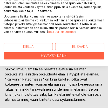
karvakavereistaan. Luvassa on tarinoita, joissa eläimet ovat
palvelinpuolen seurantaa sekä kolmansien osapuolien palveluita,
joiden kautta voidaan käyttää laiteriippuvaisia evästeitä, sormenjälkiä,
olleet mukana elämän vaikeuksien voittamisessa: surun,
seurantapikseleitä ja IP-osoitteita.
pelon tai muiden elämän haasteiden käsittelyssä. Kirjan
Upotamme lisäksi kolmansien osapuolten sisältöä (esim.
myötä lukija huomaa, kuinka eläimistä voi tulla elämän
videoalustoja). Emme voi vaikuttaa kolmannen osapuolen suorittamaan
tärkeimpiä terapeutteja, ystäviä ja turvasatamia.
tietojen jatkokäsittelyyn tai mahdolliseen seurantaan. Asetuksillasi
annat suostumuksen edellä kuvattuihin prosesseihin. Vastaisuudessa
"Karvoihin katsomassa" on myös muistutus siitä, miten
voit peruuttaa suostumuksesi. (
BoD Julkaisutiedot
)
tärkeää on kohdella eläimiä rakkaudella, kunnioituksella ja
ymmärryksellä. Kirja avaa ovia eläinten ja niiden omistajien
yhteiseen matkaan, jossa eläimet tarjoavat paitsi rakkautta
KIELLÄ
EI, SÄÄDÄ
myös voimaa ja turvaa.
Teos ei kuitenkaan rajoitu pelkästään eläinten omistajiin,
HYVÄKSY KAIKKI
vaan sen sivuilla pääsevät ääneen myös asiantuntijat, jotka
tuovat esiin eläinten hyvinvointiin liittyviä tärkeitä
näkökulmia. Samalla se herättää ajatuksia eläinten
oikeuksista ja niiden oikeudesta elää lajityypillistä elämää.
"Karvoihin katsomassa" on kirja kaikille, jotka ovat
kokeneet eläinten voiman elämässään, olipa kyseessä oma
rakas lemmikki tai syvällinen suhde muihin eläimiin. Se on
kirja, joka muistuttaa siitä, kuinka eläimet eivät ole vain osia
elämästämme, vaan kiinteitä osia sydämistämme.