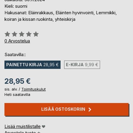
Kieli: suomi
Hakusanat: Eläinrakkaus, Eläinten hyvinvointi, Lemmikki,
koiran ja kissan ruokinta, yhteiskirja
Arvostelu::
0%
0
Arvostelua
Saatavilla::
PAINETTU KIRJA
28,95 €
E-KIRJA
9,99 €
28,95 €
sis. alv. /
Toimituskulut
Heti saatavilla
LISÄÄ OSTOSKORIIN
Lisää muistilistalle
Arvostele tuote