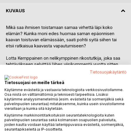
KUVAUS
Mikä saa ihmisen toistamaan samaa virhettä läpi koko
elämän? Kuinka moni edes huomaa saman epäonnisen
kaavan toistuvan elämässään, saati pohtii syitä siihen tai
etsii ratkaisua kaavasta vapautumiseen?
Lotta Kemppainen on nelikymppinen rikostutkija, joka saa
tehtäväkseen selvittää lähes viisikymmentä vuotta sitten
tapahtuneen katoamistapauksen. Kylällä silloin opettajana
Tietosuojakäytäntö
toiminut Juhani Salmi katoaa hämärissä olosuhteissa, mutta
tapaus haudataan melko nopeasti ratkaisemattomana.
Tietosuojasi on meille tärkeä
Uusien johtolankojen ilmaannuttua vuosikymmeniä
Käytämme evästeitä ja vastaavia teknologioita verkkosivustollamme.
myöhemmin opettajan katoaminen otetaan uudelleen
Osa niistä on välttämättömiä ja teknisesti tarpeellisia. Lisäksi
käytämme analyysimenetelmiä (esim. evästeitä tai sormenjälkiä sekä
tutkittavaksi.
palvelinpuolen seurantaa) mitataksemme, kuinka usein sivustollamme
vieraillaan ja kuinka sitä käytetään.
Samanaikaisesti tutkimuksen kanssa Lotta kamppailee
Käytämme markkinointitarkoituksiin seurantateknologioita kuten
parisuhteessa, joka on jälleen kerran osoittautumassa
palvelinpuolen seurantaa sekä kolmansien osapuolien palveluita,
joiden kautta voidaan käyttää laiteriippuvaisia evästeitä, sormenjälkiä,
virheeksi. Suhteessaan mustasukkaisen ja omistushaluisen
seurantapikseleitä ja IP-osoitteita.