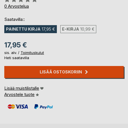
0%
0
Arvostelua
Saatavilla::
PAINETTU KIRJA
17,95 €
E-KIRJA
10,99 €
17,95 €
sis. alv. /
Toimituskulut
Heti saatavilla
LISÄÄ OSTOSKORIIN
Lisää muistilistalle
Arvostele tuote