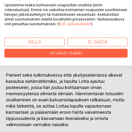
Markun kanssa Lotta huomaa taas ajautuneensa
Upotamme lisäksi kolmansien osapuolten sisältöä (esim.
tilanteeseen, jossa hän pyrkii miellyttämään muita omien
videoalustoja). Emme voi vaikuttaa kolmannen osapuolen suorittamaan
tarpeidensa kustannuksella.
tietojen jatkokäsittelyyn tai mahdolliseen seurantaan. Asetuksillasi
annat suostumuksen edellä kuvattuihin prosesseihin. Vastaisuudessa
voit peruuttaa suostumuksesi. (
BoD Julkaisutiedot
)
Tutkimuksen edetessä Lotta alkaa tuntea selittämätöntä
vetoa tapaukseen, mikä saa hänet suhtautumaan ratkaisun
löytymiseen lähes pakkomielteisellä tavalla. Johtolankojen
KIELLÄ
EI, SÄÄDÄ
katkeillessa yksi toisensa jälkeen Lotta pelkää
menettävänsä otteen paitsi tutkimuksesta niin myös
HYVÄKSY KAIKKI
omasta elämästään. Samanaikaisesti Markku saa hyvän
syyn tiukentaa otettaan hänestä.
Paineet sekä tutkimuksessa että yksityiselämässä alkavat
kasautua sietämättömiksi, ja lopulta Lotta ajautuu
pisteeseen, jossa hän joutuu kohtaamaan oman
menneisyytensä silmästä silmään. Hämmentävän totuuden
oivaltaminen on avain katoamistapauksen ratkaisuun, mutta
mikä tärkeintä, se auttaa Lottaa lopulta vapautumaan
karmastaan ja pääsemään eroon häntä vaivanneesta
riippuvuudesta ja kasvamaan itsenäiseksi ja omista
valinnoistaan varmaksi naiseksi.