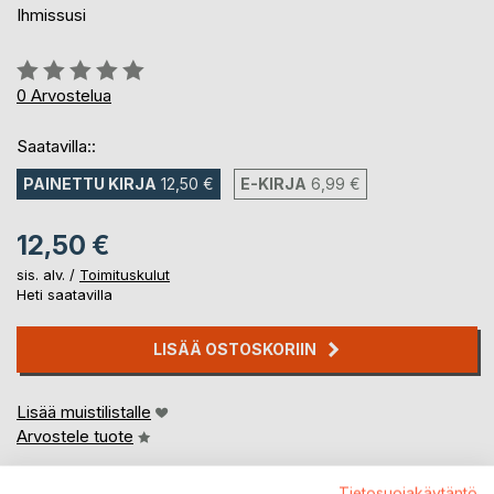
Ihmissusi
Arvostelu::
0%
0
Arvostelua
Saatavilla::
PAINETTU KIRJA
12,50 €
E-KIRJA
6,99 €
12,50 €
sis. alv. /
Toimituskulut
Heti saatavilla
LISÄÄ OSTOSKORIIN
Lisää muistilistalle
Arvostele tuote
Tietosuojakäytäntö