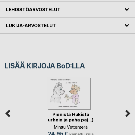
LEHDISTÖARVOSTELUT
LUKIJA-ARVOSTELUT
LISÄÄ KIRJOJA B
o
D:LLA
Pienistä Hukista
urhein ja paha pa(...)
Minttu Vettenterä
24,95 €
Painettu kirja