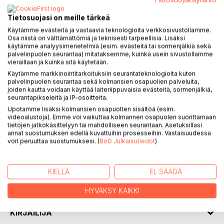
Tietosuojasi on meille tärkeä
Käytämme evästeitä ja vastaavia teknologioita verkkosivustollamme.
Osa niistä on välttämättömiä ja teknisesti tarpeellisia. Lisäksi
käytämme analyysimenetelmiä (esim. evästeitä tai sormenjälkiä sekä
KUVAUS
palvelinpuolen seurantaa) mitataksemme, kuinka usein sivustollamme
vieraillaan ja kuinka sitä käytetään.
Käytämme markkinointitarkoituksiin seurantateknologioita kuten
”Hätäkeskus, kuinka voin auttaa?”
palvelinpuolen seurantaa sekä kolmansien osapuolien palveluita,
Roosa soittaa hätäkeskukseen, mutta apu, jota hän saa, ei
joiden kautta voidaan käyttää laiteriippuvaisia evästeitä, sormenjälkiä,
seurantapikseleitä ja IP-osoitteita.
ole ihan sitä mitä hän odotti. Hyvää ystävänpäivää saapuu
Upotamme lisäksi kolmansien osapuolten sisältöä (esim.
toivottamaan hivenen yllättävä vieras. Virhelaukaus
videoalustoja). Emme voi vaikuttaa kolmannen osapuolen suorittamaan
keskeyttää jalkapallo-ottelun. Vedenneito tahtoo jotain,
tietojen jatkokäsittelyyn tai mahdolliseen seurantaan. Asetuksillasi
mutta mitä?
annat suostumuksen edellä kuvattuihin prosesseihin. Vastaisuudessa
voit peruuttaa suostumuksesi. (
BoD Julkaisutiedot
)
Karkausvuoden Kauna sisältää 91 pikkuista kauheaa,
arvoituksellista tai omitusta tarinaa. Se aloittaa
KIELLÄ
EI, SÄÄDÄ
Karkausvuosi-sarjan, joka pitää sisällään 366 tarinaa –
yhden vuoden jokaiselle päivälle.
HYVÄKSY KAIKKI
KIRJAILIJA