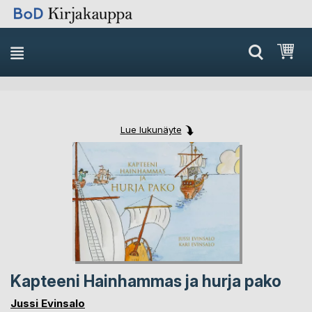
Skip
Ost
to
Content
Lue lukunäyte
Skip
Skip
to
to
the
the
end
beginning
of
of
the
the
images
images
gallery
gallery
Kapteeni Hainhammas ja hurja pako
Jussi Evinsalo