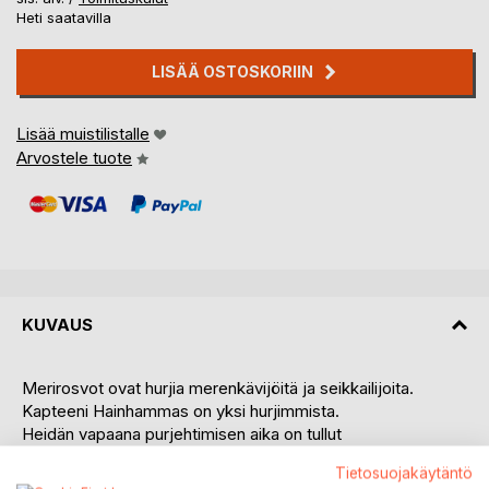
Heti saatavilla
LISÄÄ OSTOSKORIIN
Lisää muistilistalle
Arvostele tuote
KUVAUS
Merirosvot ovat hurjia merenkävijöitä ja seikkailijoita.
Kapteeni Hainhammas on yksi hurjimmista.
Heidän vapaana purjehtimisen aika on tullut
päätökseen ja Kapteeni Hainhampaan miehistöineen
Tietosuojakäytäntö
on paettava Karibianmereltä.