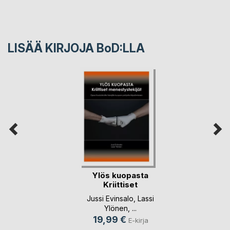
LISÄÄ KIRJOJA B
o
D:LLA
Ylös kuopasta
Kriittiset
menestyst(...)
Jussi Evinsalo
,
Lassi
Ylönen
, ...
19,99 €
E-kirja