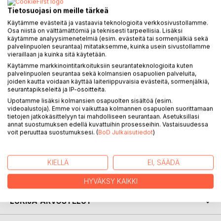
Tietosuojasi on meille tärkeä
Suuri aarre on noudettava pakomatkalla.
Käytämme evästeitä ja vastaavia teknologioita verkkosivustollamme.
Se ei ole helppoa. Saarta vartioi hurjat soturit.
Osa niistä on välttämättömiä ja teknisesti tarpeellisia. Lisäksi
Perässä on monta kuninkaan sotalaivaa ja
käytämme analyysimenetelmiä (esim. evästeitä tai sormenjälkiä sekä
palvelinpuolen seurantaa) mitataksemme, kuinka usein sivustollamme
edessä on hurjia seikkailuja.
vieraillaan ja kuinka sitä käytetään.
Käytämme markkinointitarkoituksiin seurantateknologioita kuten
Selviävätkö merirosvot seikkailuistaan ja
palvelinpuolen seurantaa sekä kolmansien osapuolien palveluita,
pääsevätkö he takaisin kotiin Banaanisaarelle?
joiden kautta voidaan käyttää laiteriippuvaisia evästeitä, sormenjälkiä,
seurantapikseleitä ja IP-osoitteita.
Kirja sopii mainiosti kaikille lapsille. Se toimii itse luettuna tai
Upotamme lisäksi kolmansien osapuolten sisältöä (esim.
videoalustoja). Emme voi vaikuttaa kolmannen osapuolen suorittamaan
esimerkiksi iltasatuna. Kirjan yhdeksän lukua ovat omia
tietojen jatkokäsittelyyn tai mahdolliseen seurantaan. Asetuksillasi
kokonaisuuksiaan ja rytmittävät lukemista jouhevasti.
annat suostumuksen edellä kuvattuihin prosesseihin. Vastaisuudessa
voit peruuttaa suostumuksesi. (
BoD Julkaisutiedot
)
KIRJAILIJA
KIELLÄ
EI, SÄÄDÄ
LEHDISTÖARVOSTELUT
HYVÄKSY KAIKKI
LUKIJA-ARVOSTELUT