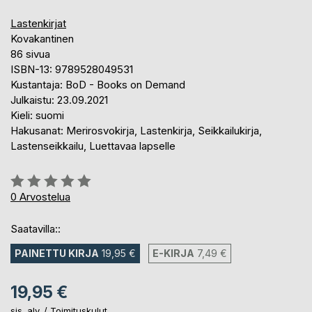
Lastenkirjat
Kovakantinen
86 sivua
ISBN-13: 9789528049531
Kustantaja: BoD - Books on Demand
Julkaistu: 23.09.2021
Kieli: suomi
Hakusanat: Merirosvokirja, Lastenkirja, Seikkailukirja,
Lastenseikkailu, Luettavaa lapselle
Arvostelu::
0%
0
Arvostelua
Saatavilla::
PAINETTU KIRJA
19,95 €
E-KIRJA
7,49 €
19,95 €
sis. alv. /
Toimituskulut