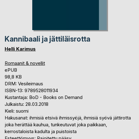
Kannibaali ja jättiläisrotta
Helli Karimus
Romaanit & novellit
ePUB
98,8 KB
DRM: Vesileimaus
ISBN-13: 9789528011934
Kustantaja: BoD - Books on Demand
Julkaistu: 28.03.2018
Kieli: suomi
Hakusanat: ihmisiä etsivä ihmissyöjä, ihmisiä syövä jättirotta
joka herättää kauhua, tunkeutuvat joka paikkaan,
kerrostaloista kadulta ja puistoista
Esteettömyys: Rajoitettu pääsy