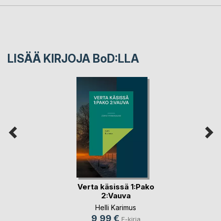
LISÄÄ KIRJOJA B
o
D:LLA
Verta käsissä 1:Pako
2:Vauva
Helli Karimus
9,99 €
E-kirja