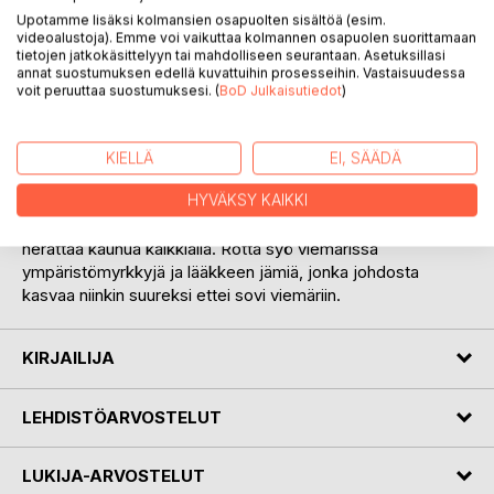
Upotamme lisäksi kolmansien osapuolten sisältöä (esim.
videoalustoja). Emme voi vaikuttaa kolmannen osapuolen suorittamaan
tietojen jatkokäsittelyyn tai mahdolliseen seurantaan. Asetuksillasi
annat suostumuksen edellä kuvattuihin prosesseihin. Vastaisuudessa
voit peruuttaa suostumuksesi. (
BoD Julkaisutiedot
)
KUVAUS
KIELLÄ
EI, SÄÄDÄ
Kirja kertoo ihmisyöjä miehestä, joka saalistaa ihmisiä
HYVÄKSY KAIKKI
syödäkseen. Sekä jättiläisrotta, joka sekin kertoo
jättiläisrotasta, joka hajottaa rakennuksia, syö ihmisiä,
herättää kauhua kaikkialla. Rotta syö viemärissä
ympäristömyrkkyjä ja lääkkeen jämiä, jonka johdosta
kasvaa niinkin suureksi ettei sovi viemäriin.
KIRJAILIJA
LEHDISTÖARVOSTELUT
LUKIJA-ARVOSTELUT