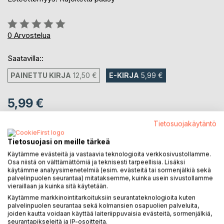
Arvostelu::
0%
0
Arvostelua
Saatavilla::
PAINETTU KIRJA
12,50 €
E-KIRJA
5,99 €
5,99 €
sis. alv.
Tietosuojakäytäntö
Heti ladattavissa
Tietosuojasi on meille tärkeä
Käytämme evästeitä ja vastaavia teknologioita verkkosivustollamme.
LISÄÄ OSTOSKORIIN
Osa niistä on välttämättömiä ja teknisesti tarpeellisia. Lisäksi
käytämme analyysimenetelmiä (esim. evästeitä tai sormenjälkiä sekä
palvelinpuolen seurantaa) mitataksemme, kuinka usein sivustollamme
vieraillaan ja kuinka sitä käytetään.
Lisää muistilistalle
Käytämme markkinointitarkoituksiin seurantateknologioita kuten
Arvostele tuote
palvelinpuolen seurantaa sekä kolmansien osapuolien palveluita,
joiden kautta voidaan käyttää laiteriippuvaisia evästeitä, sormenjälkiä,
seurantapikseleitä ja IP-osoitteita.