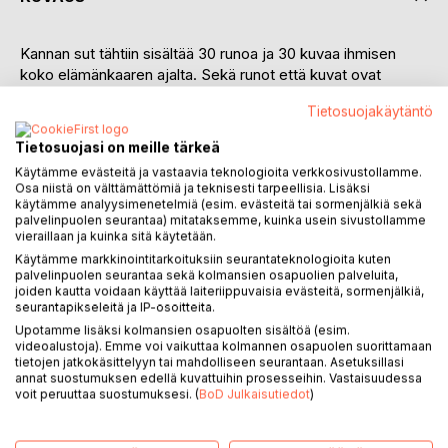
Kannan sut tähtiin sisältää 30 runoa ja 30 kuvaa ihmisen
koko elämänkaaren ajalta. Sekä runot että kuvat ovat
itsenäisiä teoksia yksinään, mutta yhdessä ne tarjoavat
Tietosuojakäytäntö
toisiaan täydentäviä mielikuvia ja ajateltavaa.
Ari Saastamoisen elämän eri tilanteita kuvaavat runot ovat
Tietosuojasi on meille tärkeä
kuin ihmisyyden ääni, joissa tunteet ja tunnelmat ovat
Käytämme evästeitä ja vastaavia teknologioita verkkosivustollamme.
vahvasti läsnä. Välillä runoissa ollaan riemuisasti elämässä
Osa niistä on välttämättömiä ja teknisesti tarpeellisia. Lisäksi
kiinni, kun lapsenlapsi pappaa komentaa, välillä teemana on
käytämme analyysimenetelmiä (esim. evästeitä tai sormenjälkiä sekä
yksinäisyys ja ikävä. Jotkin runoista maalaavat kuin hennolla,
palvelinpuolen seurantaa) mitataksemme, kuinka usein sivustollamme
vieraillaan ja kuinka sitä käytetään.
mutta määrätietoisella siveltimellä herkkää rakastumista ja
Käytämme markkinointitarkoituksiin seurantateknologioita kuten
vahvistuvaa rakkautta.
palvelinpuolen seurantaa sekä kolmansien osapuolien palveluita,
Tuija Siidorowin värivalokuvat eivät ole suoria kuvituksia
joiden kautta voidaan käyttää laiteriippuvaisia evästeitä, sormenjälkiä,
runoihin, vaikka kuvissa on runoihin selvä tarttumapinta.
seurantapikseleitä ja IP-osoitteita.
Kuvat ohjaavat katsojan ajatukset runoista uusiin ajatuksiin,
Upotamme lisäksi kolmansien osapuolten sisältöä (esim.
myös syventäen runon sanomaa. Useimmissa kuvissa on
videoalustoja). Emme voi vaikuttaa kolmannen osapuolen suorittamaan
tietojen jatkokäsittelyyn tai mahdolliseen seurantaan. Asetuksillasi
suomalaista luontoa tai maisemaa, mutta muutamissa on
annat suostumuksen edellä kuvattuihin prosesseihin. Vastaisuudessa
mukana myös ihminen.
voit peruuttaa suostumuksesi. (
BoD Julkaisutiedot
)
Saastamoisen runoihin Siidorow teki esikarsinnan kuvistaan,
mutta useimpien runojen kuvaparista lopullinen valinta syntyi