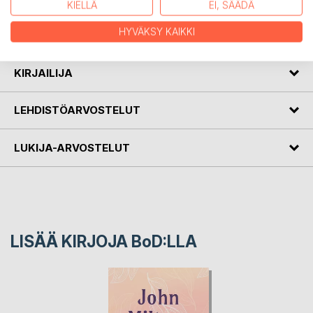
runoilijan ja kuvaajan yhteistyönä. Pyydetyn ja toivotun
KIELLÄ
EI, SÄÄDÄ
kirjan tekeminen oli mukavaa: Toivottavasti myös lukija
viihtyy.
HYVÄKSY KAIKKI
KIRJAILIJA
LEHDISTÖARVOSTELUT
LUKIJA-ARVOSTELUT
LISÄÄ KIRJOJA B
o
D:LLA