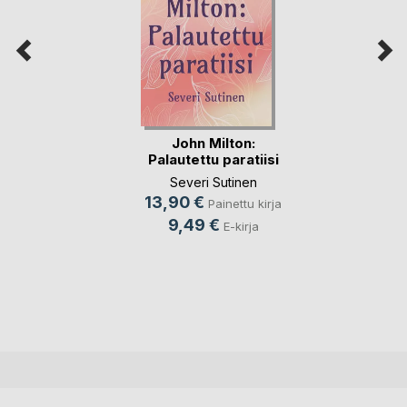
John Milton:
Palautettu paratiisi
Severi Sutinen
13,90 €
Painettu kirja
9,49 €
E-kirja