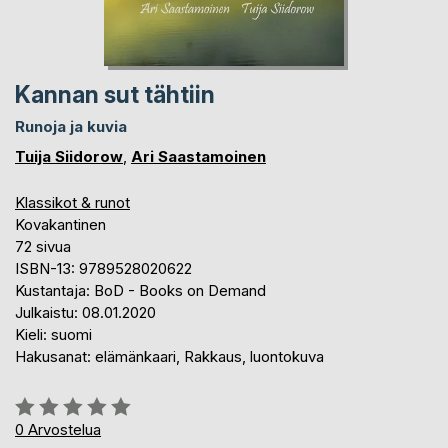
Kannan sut tähtiin
Runoja ja kuvia
Tuija Siidorow
,
Ari Saastamoinen
Klassikot & runot
Kovakantinen
72 sivua
ISBN-13: 9789528020622
Kustantaja: BoD - Books on Demand
Julkaistu: 08.01.2020
Kieli: suomi
Hakusanat: elämänkaari, Rakkaus, luontokuva
Arvostelu::
0%
0
Arvostelua