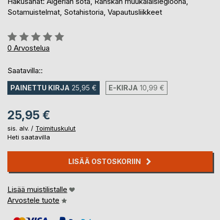
Hakusanat: Algerian sota, Ranskan muukalaislegioona,
Sotamuistelmat, Sotahistoria, Vapautusliikkeet
Arvostelu::
0%
0
Arvostelua
Saatavilla::
PAINETTU KIRJA
25,95 €
E-KIRJA
10,99 €
25,95 €
sis. alv. /
Toimituskulut
Heti saatavilla
LISÄÄ OSTOSKORIIN
Lisää muistilistalle
Arvostele tuote