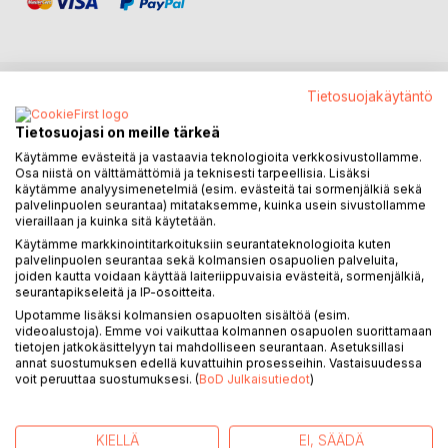
Tietosuojakäytäntö
KUVAUS
Tietosuojasi on meille tärkeä
Käytämme evästeitä ja vastaavia teknologioita verkkosivustollamme.
Kirja on ainutlaatuinen ruohonjuuristason dokumentti
Osa niistä on välttämättömiä ja teknisesti tarpeellisia. Lisäksi
tavallisen muukalislegioonalaisen arkipäivästä 1950-luvulla
käytämme analyysimenetelmiä (esim. evästeitä tai sormenjälkiä sekä
palvelinpuolen seurantaa) mitataksemme, kuinka usein sivustollamme
Algerian sodassa sekä siitä, miten miehitysarmeija toimii.
vieraillaan ja kuinka sitä käytetään.
Käytämme markkinointitarkoituksiin seurantateknologioita kuten
Heli Santavuori on työstänyt Jaakko Sarlin-Lappeteläisen
palvelinpuolen seurantaa sekä kolmansien osapuolien palveluita,
usein sirpaleisetkin muistot luettavaksi, hyvin eteneväksi
joiden kautta voidaan käyttää laiteriippuvaisia evästeitä, sormenjälkiä,
seurantapikseleitä ja IP-osoitteita.
kokonaisuudeksi. Hän on onnistunut myös säilyttämään
haastateltavan persoonallisen kielen, samoin kuin
Upotamme lisäksi kolmansien osapuolten sisältöä (esim.
videoalustoja). Emme voi vaikuttaa kolmannen osapuolen suorittamaan
dramatiikan ja yksityiskohtien tajun..
tietojen jatkokäsittelyyn tai mahdolliseen seurantaan. Asetuksillasi
annat suostumuksen edellä kuvattuihin prosesseihin. Vastaisuudessa
Kirja on aikaisemmin ilmestynyt nimellä "Legioonan sotilas"
voit peruuttaa suostumuksesi. (
BoD Julkaisutiedot
)
Readme.fin kustantamana. Tämä kolmas painos noudattaa
sekä kertojan että kirjoittajan nimivalintaa, joka viittaa
KIELLÄ
EI, SÄÄDÄ
Sarlin-Lappeteläisen järkyttävimpään muistoon sodasta: