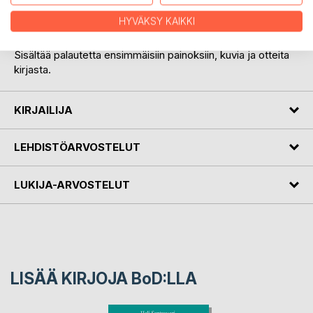
sydänystävän kaatumiseen.
HYVÄKSY KAIKKI
Lisätietoja: helisusa.info/legioona
Sisältää palautetta ensimmäisiin painoksiin, kuvia ja otteita
kirjasta.
KIRJAILIJA
LEHDISTÖARVOSTELUT
LUKIJA-ARVOSTELUT
LISÄÄ KIRJOJA B
o
D:LLA