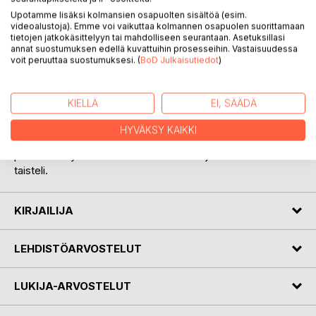
Upotamme lisäksi kolmansien osapuolten sisältöä (esim.
videoalustoja). Emme voi vaikuttaa kolmannen osapuolen suorittamaan
tietojen jatkokäsittelyyn tai mahdolliseen seurantaan. Asetuksillasi
annat suostumuksen edellä kuvattuihin prosesseihin. Vastaisuudessa
voit peruuttaa suostumuksesi. (
BoD Julkaisutiedot
)
KUVAUS
KIELLÄ
EI, SÄÄDÄ
Sitä mitä tapahtui, he eivät nähneet, mutta heille kerrottiin.
Isä ja tytär eivät huomanneet varoituskylttiä vaan menivät
HYVÄKSY KAIKKI
liian lähelle reunaa. Reunakivet sortuivat ja molemmat
putosivat. Tytär kuoli heti. Isä menetti tajuntansa mutta
taisteli.
KIRJAILIJA
LEHDISTÖARVOSTELUT
LUKIJA-ARVOSTELUT