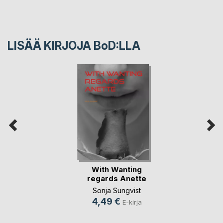
LISÄÄ KIRJOJA B
o
D:LLA
With Wanting
regards Anette
Sonja Sungvist
4,49 €
E-kirja