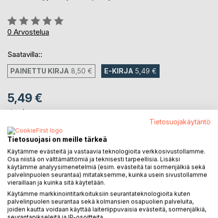
Arvostelu::
0%
0
Arvostelua
Saatavilla::
PAINETTU KIRJA
8,50 €
E-KIRJA
5,49 €
5,49 €
sis. alv.
Heti ladattavissa
Tietosuojakäytäntö
Tietosuojasi on meille tärkeä
Käytämme evästeitä ja vastaavia teknologioita verkkosivustollamme.
LISÄÄ OSTOSKORIIN
Osa niistä on välttämättömiä ja teknisesti tarpeellisia. Lisäksi
käytämme analyysimenetelmiä (esim. evästeitä tai sormenjälkiä sekä
palvelinpuolen seurantaa) mitataksemme, kuinka usein sivustollamme
Lisää muistilistalle
vieraillaan ja kuinka sitä käytetään.
Arvostele tuote
Käytämme markkinointitarkoituksiin seurantateknologioita kuten
palvelinpuolen seurantaa sekä kolmansien osapuolien palveluita,
joiden kautta voidaan käyttää laiteriippuvaisia evästeitä, sormenjälkiä,
seurantapikseleitä ja IP-osoitteita.