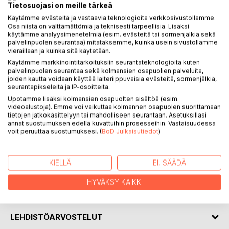
Tietosuojasi on meille tärkeä
Käytämme evästeitä ja vastaavia teknologioita verkkosivustollamme.
Osa niistä on välttämättömiä ja teknisesti tarpeellisia. Lisäksi
käytämme analyysimenetelmiä (esim. evästeitä tai sormenjälkiä sekä
palvelinpuolen seurantaa) mitataksemme, kuinka usein sivustollamme
KUVAUS
vieraillaan ja kuinka sitä käytetään.
Käytämme markkinointitarkoituksiin seurantateknologioita kuten
palvelinpuolen seurantaa sekä kolmansien osapuolien palveluita,
Sähköinen silmä tarkkailee syvintä kohtaa. Koneäly viestii
joiden kautta voidaan käyttää laiteriippuvaisia evästeitä, sormenjälkiä,
haudan takaa. Vanha valo laulaa itsensä viskiltä tuoksuvaan
seurantapikseleitä ja IP-osoitteita.
vapauteen ja kouko nostetaan noitaa kiusaamaan. Kainuun
Upotamme lisäksi kolmansien osapuolten sisältöä (esim.
karhu hypähtelee kevein askelin pitkin spekulatiivisen fiktion
videoalustoja). Emme voi vaikuttaa kolmannen osapuolen suorittamaan
tietojen jatkokäsittelyyn tai mahdolliseen seurantaan. Asetuksillasi
varjoisia metsiä ja neonvalon kirkastamia betonikujia.
annat suostumuksen edellä kuvattuihin prosesseihin. Vastaisuudessa
Runous perkaa kauheutta ja kauneutta siinä, mikä on.
voit peruuttaa suostumuksesi. (
BoD Julkaisutiedot
)
Kainuun karhu on Aleksi Ikosen toinen novelli- ja
ensimmäinen runokokoelma.
KIELLÄ
EI, SÄÄDÄ
HYVÄKSY KAIKKI
KIRJAILIJA
LEHDISTÖARVOSTELUT