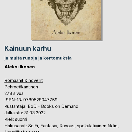
Kainuun karhu
ja muita runoja ja kertomuksia
Aleksi Ikonen
Romaanit & novellit
Pehmeäkantinen
278 sivua
ISBN-13: 9789528047759
Kustantaja: BoD - Books on Demand
Julkaistu: 31.03.2022
Kieli: suomi
Hakusanat: SciFi, Fantasia, Runous, spekulatiivinen fiktio,