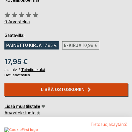
Novellikokoelmat
Arvostelu::
0%
0
Arvostelua
Saatavilla::
PAINETTU KIRJA
17,95 €
E-KIRJA
10,99 €
17,95 €
sis. alv. /
Toimituskulut
Heti saatavilla
LISÄÄ OSTOSKORIIN
Lisää muistilistalle
Arvostele tuote
Tietosuojakäytäntö