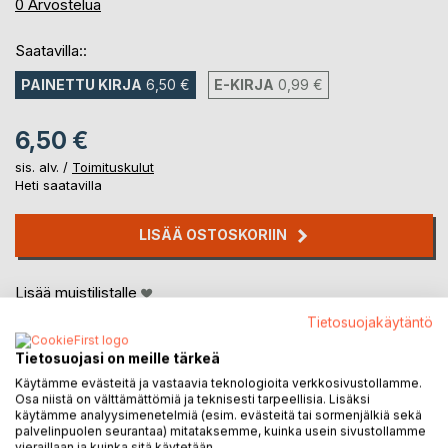
0%
0
Arvostelua
Saatavilla::
PAINETTU KIRJA
6,50 €
E-KIRJA
0,99 €
6,50 €
sis. alv. /
Toimituskulut
Heti saatavilla
LISÄÄ OSTOSKORIIN
Lisää muistilistalle
Arvostele tuote
Tietosuojakäytäntö
Tietosuojasi on meille tärkeä
Käytämme evästeitä ja vastaavia teknologioita verkkosivustollamme.
Osa niistä on välttämättömiä ja teknisesti tarpeellisia. Lisäksi
käytämme analyysimenetelmiä (esim. evästeitä tai sormenjälkiä sekä
palvelinpuolen seurantaa) mitataksemme, kuinka usein sivustollamme
vieraillaan ja kuinka sitä käytetään.