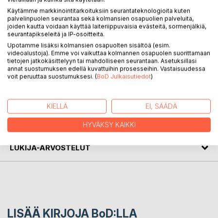
KUVAUS
Käytämme markkinointitarkoituksiin seurantateknologioita kuten
palvelinpuolen seurantaa sekä kolmansien osapuolien palveluita,
joiden kautta voidaan käyttää laiteriippuvaisia evästeitä, sormenjälkiä,
seurantapikseleitä ja IP-osoitteita.
Katkeruutta, kärsimättömyyttä ja kaikkia niitä asioita, mitä
Upotamme lisäksi kolmansien osapuolten sisältöä (esim.
emme saa maailmalle sanottua. 'Kaikki mitä unohdin sanoa'
videoalustoja). Emme voi vaikuttaa kolmannen osapuolen suorittamaan
pintaraapii meidän syvimpiä ajatuksia, jotka elämässämme
tietojen jatkokäsittelyyn tai mahdolliseen seurantaan. Asetuksillasi
jää vain meidän mielemme nurkkiin kerämään pölyä.
annat suostumuksen edellä kuvattuihin prosesseihin. Vastaisuudessa
voit peruuttaa suostumuksesi. (
BoD Julkaisutiedot
)
KIRJAILIJA
KIELLÄ
EI, SÄÄDÄ
LEHDISTÖARVOSTELUT
HYVÄKSY KAIKKI
LUKIJA-ARVOSTELUT
LISÄÄ KIRJOJA B
o
D:LLA