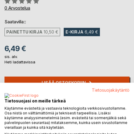
0%
0
Arvostelua
Saatavilla::
PAINETTU KIRJA
10,50 €
E-KIRJA
6,49 €
6,49 €
sis. alv.
Heti ladattavissa
LISÄÄ OSTOSKORIIN
Tietosuojakäytäntö
Lisää muistilistalle
Tietosuojasi on meille tärkeä
Arvostele tuote
Käytämme evästeitä ja vastaavia teknologioita verkkosivustollamme.
Osa niistä on välttämättömiä ja teknisesti tarpeellisia. Lisäksi
käytämme analyysimenetelmiä (esim. evästeitä tai sormenjälkiä sekä
palvelinpuolen seurantaa) mitataksemme, kuinka usein sivustollamme
vieraillaan ja kuinka sitä käytetään.