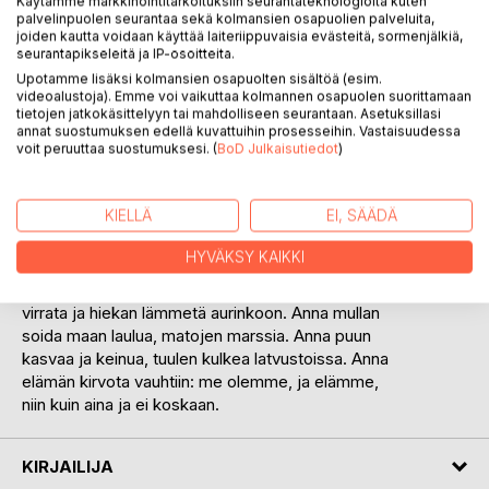
Käytämme markkinointitarkoituksiin seurantateknologioita kuten
palvelinpuolen seurantaa sekä kolmansien osapuolien palveluita,
joiden kautta voidaan käyttää laiteriippuvaisia evästeitä, sormenjälkiä,
seurantapikseleitä ja IP-osoitteita.
KUVAUS
Upotamme lisäksi kolmansien osapuolten sisältöä (esim.
videoalustoja). Emme voi vaikuttaa kolmannen osapuolen suorittamaan
tietojen jatkokäsittelyyn tai mahdolliseen seurantaan. Asetuksillasi
Kirjoita nopeasti ja hikisesti, kirjoita päivän
annat suostumuksen edellä kuvattuihin prosesseihin. Vastaisuudessa
voit peruuttaa suostumuksesi. (
BoD Julkaisutiedot
)
tuotanto. Kirjoita maailma, maa ja taivas, vesi,
tuli, ilma ja kivi. Kirjoita kivet täyteen, yö
tyhjäksi, kirjoita aamun hiljaisuus ja päivän
KIELLÄ
EI, SÄÄDÄ
kuumuus. Ala jo, älä lopeta. Älä irrota kynää
kädestä, älä päästä pois paperilta. Älä irrota
HYVÄKSY KAIKKI
ajatuksia maailmasta, älä vettä taivaasta. Anna
sataa, anna tuulla; anna linnun lentää, veden
virrata ja hiekan lämmetä aurinkoon. Anna mullan
soida maan laulua, matojen marssia. Anna puun
kasvaa ja keinua, tuulen kulkea latvustoissa. Anna
elämän kirvota vauhtiin: me olemme, ja elämme,
niin kuin aina ja ei koskaan.
KIRJAILIJA