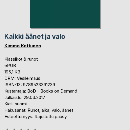
Kaikki äänet ja valo
Kimmo Kettunen
Klassikot & runot
ePUB
195,1 KB
DRM: Vesileimaus
ISBN-13: 9789523391239
Kustantaja: BoD - Books on Demand
Julkaistu: 29.03.2017
Kieli: suomi
Hakusanat: Runot, aika, valo, äänet
Esteettömyys: Rajoitettu pääsy
Arvostelu::