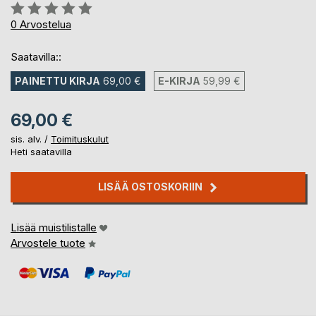
Arvostelu::
0%
0
Arvostelua
Saatavilla::
PAINETTU KIRJA
69,00 €
E-KIRJA
59,99 €
69,00 €
sis. alv. /
Toimituskulut
Heti saatavilla
LISÄÄ OSTOSKORIIN
Lisää muistilistalle
Arvostele tuote