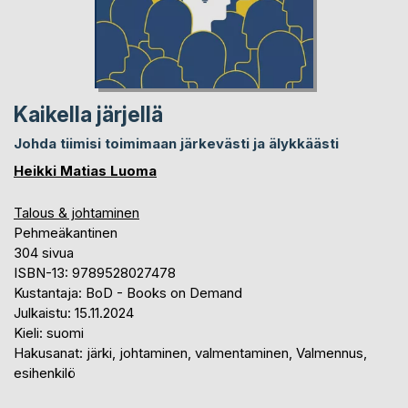
Kaikella järjellä
Johda tiimisi toimimaan järkevästi ja älykkäästi
Heikki Matias Luoma
Talous & johtaminen
Pehmeäkantinen
304 sivua
ISBN-13: 9789528027478
Kustantaja: BoD - Books on Demand
Julkaistu: 15.11.2024
Kieli: suomi
Hakusanat: järki, johtaminen, valmentaminen, Valmennus,
esihenkilö