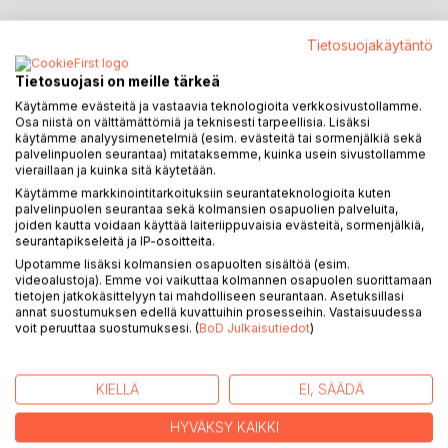
Tietosuojakäytäntö
KUVAUS
Tietosuojasi on meille tärkeä
Taito käyttää kaikkea järkeäsi ja saada tiimisikin
Käytämme evästeitä ja vastaavia teknologioita verkkosivustollamme.
Osa niistä on välttämättömiä ja teknisesti tarpeellisia. Lisäksi
käyttämään, on elämäsi tärkein taito. Se kertoo kaiken
käytämme analyysimenetelmiä (esim. evästeitä tai sormenjälkiä sekä
johtamisestasi. Hyvä järkeily on tutkitusti organisaation
palvelinpuolen seurantaa) mitataksemme, kuinka usein sivustollamme
menestyksen kivijalka.
vieraillaan ja kuinka sitä käytetään.
Käytämme markkinointitarkoituksiin seurantateknologioita kuten
palvelinpuolen seurantaa sekä kolmansien osapuolien palveluita,
Lähde mukaan Heikki Matias Luoman kiertomatkalle kaiken
joiden kautta voidaan käyttää laiteriippuvaisia evästeitä, sormenjälkiä,
järjen käytöstä ja varmista oma paikkasi menestyksessä.
seurantapikseleitä ja IP-osoitteita.
Tutustu käyttäytymistieteen löydöksiin syistä, joiden takia
Upotamme lisäksi kolmansien osapuolten sisältöä (esim.
ihmiset eivät aina käyttäydy järkevästi ja opi, kuinka
videoalustoja). Emme voi vaikuttaa kolmannen osapuolen suorittamaan
älykkäillä kysymyksillä nostat järkeilyn kukoistukseen
tietojen jatkokäsittelyyn tai mahdolliseen seurantaan. Asetuksillasi
annat suostumuksen edellä kuvattuihin prosesseihin. Vastaisuudessa
omaksi eduksesi ja muiden. Löydät myös tärkeät eväät
voit peruuttaa suostumuksesi. (
BoD Julkaisutiedot
)
tunteiden älykkääseen hallintaan kiperissäkin tilanteissa.
Heikki Matias Luoma johdattaa sinut liikkeenjohdon
tieteellisen tutkimuksen, parhaiden käytäntöjen ja oman
KIELLÄ
EI, SÄÄDÄ
kokemuksensa avulla silmät avaaviin uusiin näkökohtiin
liittäen ne vaivattomasti käyttöön otettaviksi kysymyksiksi
HYVÄKSY KAIKKI
ja työkaluiksi, joilla jalostat johtamistasi arjen