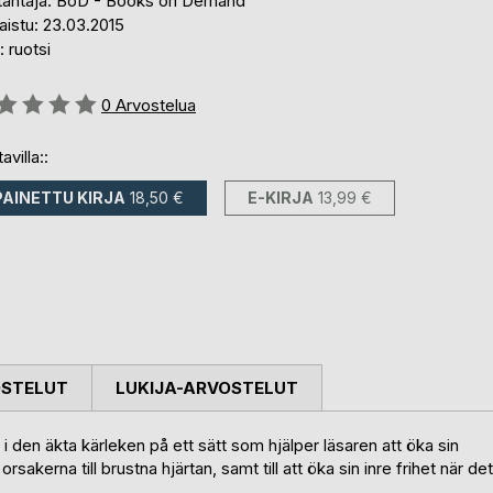
tantaja: BoD - Books on Demand
aistu: 23.03.2015
i: ruotsi
stelu::
0
Arvostelua
avilla::
PAINETTU KIRJA
18,50 €
E-KIRJA
13,99 €
OSTELUT
LUKIJA-ARVOSTELUT
i den äkta kärleken på ett sätt som hjälper läsaren att öka sin
rsakerna till brustna hjärtan, samt till att öka sin inre frihet när det