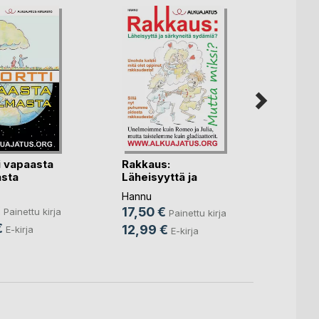
i vapaasta
Rakkaus:
Learn 
sta
Läheisyyttä ja
Yourse
särkyneitä(...)
Hannu
Hannu
€
10,9
17,50 €
Painettu kirja
Painettu kirja
€
7,99
12,99 €
E-kirja
E-kirja