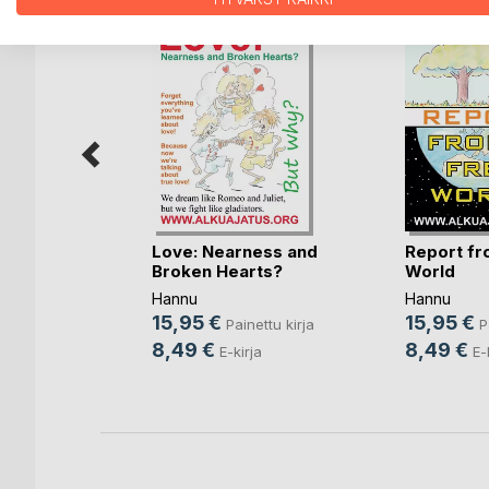
lasista
Love: Nearness and
Report fr
Broken Hearts?
World
a
Hannu
Hannu
nettu kirja
15,95 €
15,95 €
Painettu kirja
P
ja
8,49 €
8,49 €
E-kirja
E-