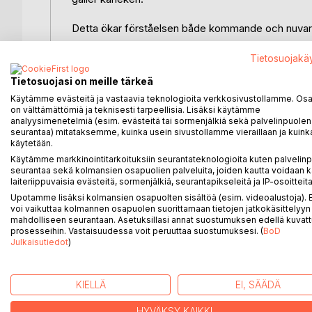
Detta ökar förståelsen både kommande och nuvaran
Förståelsen hjälper och befriar när förståelsen är ve
Tietosuojakä
Tietosuojasi on meille tärkeä
Med hjälpa av denna bok observerar vi vad kärlek i
Käytämme evästeitä ja vastaavia teknologioita verkkosivustollamme. Osa 
seende av saken.
on välttämättömiä ja teknisesti tarpeellisia. Lisäksi käytämme
analyysimenetelmiä (esim. evästeitä tai sormenjälkiä sekä palvelinpuolen
Boken strävar inte efter att behaga eller att vara 
seurantaa) mitataksemme, kuinka usein sivustollamme vieraillaan ja kuinka
käytetään.
i boken är givande för läsaren.
Käytämme markkinointitarkoituksiin seurantateknologioita kuten palvelin
seurantaa sekä kolmansien osapuolien palveluita, joiden kautta voidaan k
Vi behöver fungerande svar för att förstå livet o
laiteriippuvaisia evästeitä, sormenjälkiä, seurantapikseleitä ja IP-osoitteita
hjälp är det möjligt att hitta dem.
Upotamme lisäksi kolmansien osapuolten sisältöä (esim. videoalustoja)
voi vaikuttaa kolmannen osapuolen suorittamaan tietojen jatkokäsittelyyn 
Läs mer om Alkuajatus på hemsidan: www.alkuajat
mahdolliseen seurantaan. Asetuksillasi annat suostumuksen edellä kuvatt
prosesseihin. Vastaisuudessa voit peruuttaa suostumuksesi. (
BoD
Julkaisutiedot
)
LISÄÄ KIRJOJA B
o
D:L
KIELLÄ
EI, SÄÄDÄ
HYVÄKSY KAIKKI