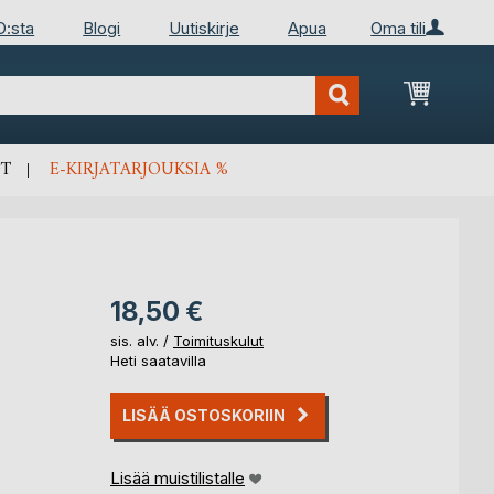
D:sta
Blogi
Uutiskirje
Apua
Oma tili
Ostosko
T
E-KIRJATARJOUKSIA %
18,50 €
sis. alv. /
Toimituskulut
Heti saatavilla
LISÄÄ OSTOSKORIIN
Lisää muistilistalle