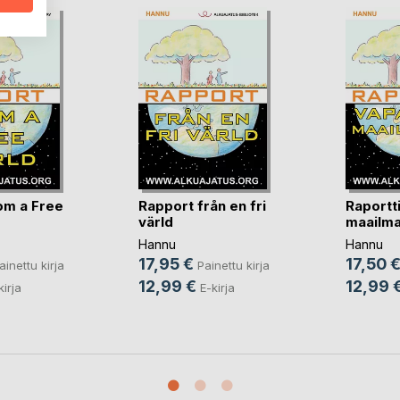
om a Free
Rapport från en fri
Raportt
värld
maailma
Hannu
Hannu
17,95 €
17,50 
ainettu kirja
Painettu kirja
12,99 €
12,99 
kirja
E-kirja