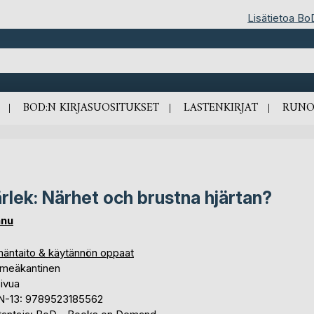
Lisätietoa Bo
BOD:N KIRJASUOSITUKSET
LASTENKIRJAT
RUNO
rlek: Närhet och brustna hjärtan?
nnu
mäntaito & käytännön oppaat
meäkantinen
ivua
N-13: 9789523185562