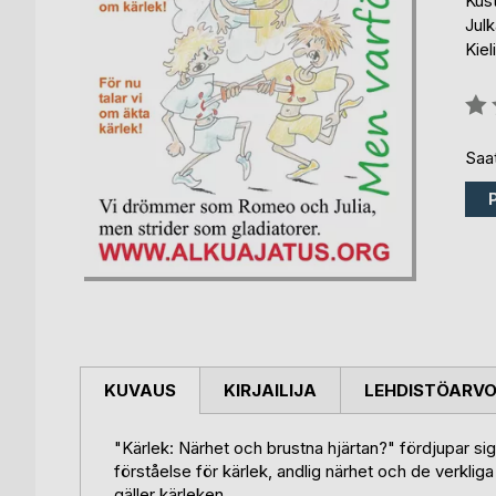
Kus
Julk
Kiel
Arvo
0%
Saat
KUVAUS
KIRJAILIJA
LEHDISTÖARV
"Kärlek: Närhet och brustna hjärtan?" fördjupar sig 
förståelse för kärlek, andlig närhet och de verkliga o
gäller kärleken.