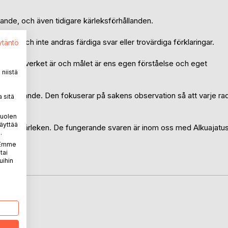
de, och även tidigare kärleksförhållanden.
rklig och inte andras färdiga svar eller trovärdiga förklaringar.
ytäntö
 själva verket är och målet är ens egen förståelse och eget
niistä
underhållande. Den fokuserar på sakens observation så att varje ra
 sitä
puolen
äyttää
ch även kärleken. De fungerande svaren är inom oss med Alkuajatu
.
. Emme
tai
us.org
uihin
LA