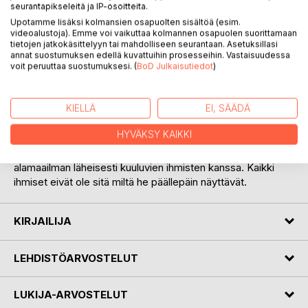
seurantapikseleitä ja IP-osoitteita.
Upotamme lisäksi kolmansien osapuolten sisältöä (esim.
videoalustoja). Emme voi vaikuttaa kolmannen osapuolen suorittamaan
tietojen jatkokäsittelyyn tai mahdolliseen seurantaan. Asetuksillasi
KUVAUS
annat suostumuksen edellä kuvattuihin prosesseihin. Vastaisuudessa
voit peruuttaa suostumuksesi. (
BoD Julkaisutiedot
)
Lapsi kaapataan Kotkasta. Myös äiti on kadonnut. Poliisi
KIELLÄ
EI, SÄÄDÄ
kohtaa lapsen kaappaajan sattumalta rutiininomaisen
liikennevalvonnan ohessa. Lapsi kyydissään kaappaaja
HYVÄKSY KAIKKI
pakenee poliisia ja pääsee karkuun. Isän jäljiltä paljastuu
huumevyyhti. Molemmat vanhemmat ovat pyörineet
alamaailman läheisesti kuuluvien ihmisten kanssa. Kaikki
ihmiset eivät ole sitä miltä he päällepäin näyttävät.
KIRJAILIJA
LEHDISTÖARVOSTELUT
LUKIJA-ARVOSTELUT