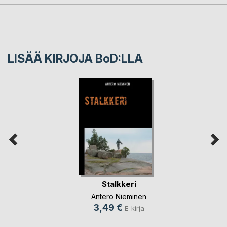
LISÄÄ KIRJOJA B
o
D:LLA
Stalkkeri
Antero Nieminen
3,49 €
E-kirja