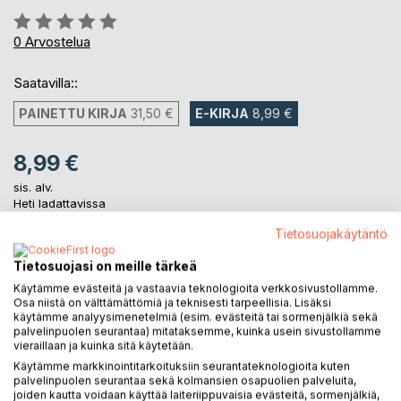
Arvostelu::
0%
0
Arvostelua
Saatavilla::
PAINETTU KIRJA
31,50 €
E-KIRJA
8,99 €
8,99 €
sis. alv.
Heti ladattavissa
Tietosuojakäytäntö
LISÄÄ OSTOSKORIIN
Tietosuojasi on meille tärkeä
Käytämme evästeitä ja vastaavia teknologioita verkkosivustollamme.
Osa niistä on välttämättömiä ja teknisesti tarpeellisia. Lisäksi
Lisää muistilistalle
käytämme analyysimenetelmiä (esim. evästeitä tai sormenjälkiä sekä
palvelinpuolen seurantaa) mitataksemme, kuinka usein sivustollamme
Arvostele tuote
vieraillaan ja kuinka sitä käytetään.
Käytämme markkinointitarkoituksiin seurantateknologioita kuten
palvelinpuolen seurantaa sekä kolmansien osapuolien palveluita,
joiden kautta voidaan käyttää laiteriippuvaisia evästeitä, sormenjälkiä,