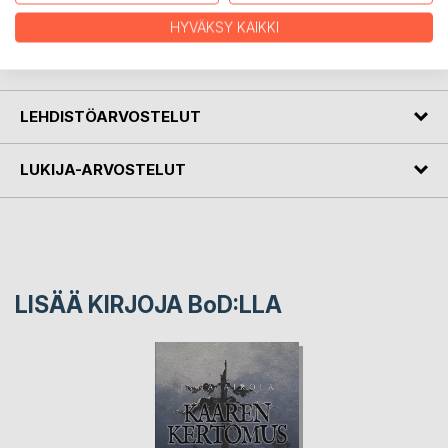
Suomen, Pohjolan ja Venäjän historiasta ja mytologiasta.
HYVÄKSY KAIKKI
KIRJAILIJA
LEHDISTÖARVOSTELUT
LUKIJA-ARVOSTELUT
LISÄÄ KIRJOJA B
o
D:LLA