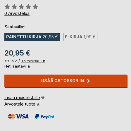
Arvostelu::
0%
0
Arvostelua
Saatavilla::
PAINETTU KIRJA
20,95 €
E-KIRJA
1,99 €
20,95 €
sis. alv. /
Toimituskulut
Heti saatavilla
LISÄÄ OSTOSKORIIN
Lisää muistilistalle
Arvostele tuote