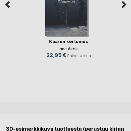
Kaaren kertomus
Inna Airola
22,95 €
Painettu kirja
3D-esimerkkikuva tuotteesta (perustuu kirjan