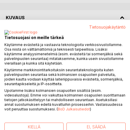
KUVAUS
Tietosuojakäytäntö
Kymmenen vehnävää Mantsinmäen murhaajasta
Tietosuojasi on meille tärkeä
Käytämme evästeitä ja vastaavia teknologioita verkkosivustollamme.
Kun Kaare Vilgarrinpoika tulee syytetyksi kylänsä
Osa niistä on välttämättömiä ja teknisesti tarpeellisia. Lisäksi
seppäkisällin Herjan murhasta, kukaan ei usko häntä -
käytämme analyysimenetelmiä (esim. evästeitä tai sormenjälkiä sekä
viinaanmenevä isä kaikkein vähiten.
palvelinpuolen seurantaa) mitataksemme, kuinka usein sivustollamme
vieraillaan ja kuinka sitä käytetään.
Käytämme markkinointitarkoituksiin seurantateknologioita kuten
Kaare pakenee mukanaan siskopuolensa Ana ja tämän
palvelinpuolen seurantaa sekä kolmansien osapuolien palveluita,
ystävä Raude, ja yhdessä he etsivät Herjan pojan,
joiden kautta voidaan käyttää laiteriippuvaisia evästeitä, sormenjälkiä,
Dastoksen, jolla on kuitenkin omat suunnitelmansa.
seurantapikseleitä ja IP-osoitteita.
Upotamme lisäksi kolmansien osapuolten sisältöä (esim.
Herjasta alkaa selvitä salaisuuksia, ja kohta Kaarekin ajautuu
videoalustoja). Emme voi vaikuttaa kolmannen osapuolen suorittamaan
tietojen jatkokäsittelyyn tai mahdolliseen seurantaan. Asetuksillasi
mukaan matkalle, joka vie hänet kauaksi kotiseuduilta,
annat suostumuksen edellä kuvattuihin prosesseihin. Vastaisuudessa
karkulaiseksi kaupunkiin ja kulkijaksi korpimaille.
voit peruuttaa suostumuksesi. (
BoD Julkaisutiedot
)
Syksyn sumuja ja rahtunen romantiikkaa. Kaaren
kertomuksen fantasiamaailma on saanut innoituksensa
KIELLÄ
EI, SÄÄDÄ