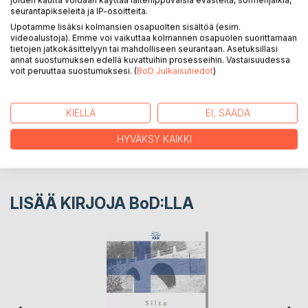
joiden kautta voidaan käyttää laiteriippuvaisia evästeitä, sormenjälkiä,
seurantapikseleitä ja IP-osoitteita.
Upotamme lisäksi kolmansien osapuolten sisältöä (esim.
KIRJAILIJA
videoalustoja). Emme voi vaikuttaa kolmannen osapuolen suorittamaan
tietojen jatkokäsittelyyn tai mahdolliseen seurantaan. Asetuksillasi
annat suostumuksen edellä kuvattuihin prosesseihin. Vastaisuudessa
voit peruuttaa suostumuksesi. (
BoD Julkaisutiedot
)
LEHDISTÖARVOSTELUT
LUKIJA-ARVOSTELUT
KIELLÄ
EI, SÄÄDÄ
HYVÄKSY KAIKKI
LISÄÄ KIRJOJA B
o
D:LLA