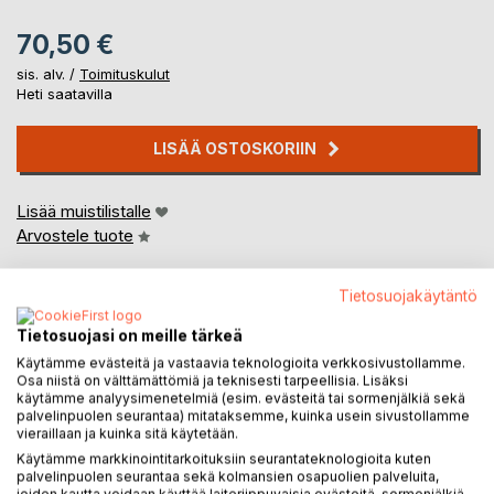
70,50 €
sis. alv. /
Toimituskulut
Heti saatavilla
LISÄÄ OSTOSKORIIN
Lisää muistilistalle
Arvostele tuote
Tietosuojakäytäntö
Tietosuojasi on meille tärkeä
Käytämme evästeitä ja vastaavia teknologioita verkkosivustollamme.
Osa niistä on välttämättömiä ja teknisesti tarpeellisia. Lisäksi
käytämme analyysimenetelmiä (esim. evästeitä tai sormenjälkiä sekä
KUVAUS
palvelinpuolen seurantaa) mitataksemme, kuinka usein sivustollamme
vieraillaan ja kuinka sitä käytetään.
Käytämme markkinointitarkoituksiin seurantateknologioita kuten
Yhden evakon tarina omin ja ystävien sanoin. Tutkittua
palvelinpuolen seurantaa sekä kolmansien osapuolien palveluita,
tietoa ja elettyä elämää.