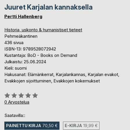
Juuret Karjalan kannaksella
Pertti Hallenberg
Historia, uskonto & humanistiset tieteet
Pehmeäkantinen
436 sivua
ISBN-13: 9789528072942
Kustantaja: BoD - Books on Demand
Julkaistu: 25.06.2024
Kieli: suomi
Hakusanat: Elämänkerrat, Karjalankannas, Karjalan evakot,
Evakkojen sijoittuminen, Evakkojen kokemukset
Arvostelu::
0%
0
Arvostelua
Saatavilla::
PAINETTU KIRJA
70,50 €
E-KIRJA
19,99 €