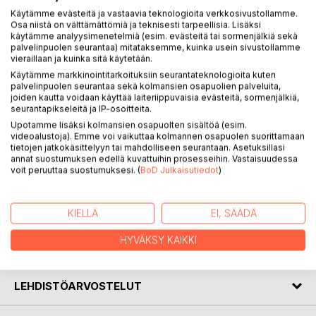
Käytämme evästeitä ja vastaavia teknologioita verkkosivustollamme.
KUVAUS
Osa niistä on välttämättömiä ja teknisesti tarpeellisia. Lisäksi
käytämme analyysimenetelmiä (esim. evästeitä tai sormenjälkiä sekä
palvelinpuolen seurantaa) mitataksemme, kuinka usein sivustollamme
vieraillaan ja kuinka sitä käytetään.
Runokirja Jumalan talo on syntynyt 1600-luvulla, jolloin
englantilainen uskonnollinen kenttä oli hajallaan, kirkko liikkui
Käytämme markkinointitarkoituksiin seurantateknologioita kuten
palvelinpuolen seurantaa sekä kolmansien osapuolien palveluita,
uskonpuhdistuksen ja roomalaiskatolisuuden välillä ja uusia
joiden kautta voidaan käyttää laiteriippuvaisia evästeitä, sormenjälkiä,
seurakuntia syntyi jatkuvasti.
seurantapikseleitä ja IP-osoitteita.
Upotamme lisäksi kolmansien osapuolten sisältöä (esim.
Tunnetut saarnaajat kuten John Owen, John Cotton ja John
videoalustoja). Emme voi vaikuttaa kolmannen osapuolen suorittamaan
tietojen jatkokäsittelyyn tai mahdolliseen seurantaan. Asetuksillasi
Bunyan ryhtyivät pohtimaan millainen olisi todellinen kirkko.
annat suostumuksen edellä kuvattuihin prosesseihin. Vastaisuudessa
Bunyan kertoo ajatuksensa kirkosta kauniisti
voit peruuttaa suostumuksesi. (
BoD Julkaisutiedot
)
runomuodossa, Raamattuun pohjautuen. Runokirja Jumalan
talo julkaistaan nyt
(v 2021) ensi kertaa suomeksi.
KIELLÄ
EI, SÄÄDÄ
HYVÄKSY KAIKKI
KIRJAILIJA
LEHDISTÖARVOSTELUT