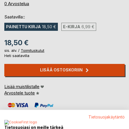
0%
0
Arvostelua
Saatavilla::
PAINETTU KIRJA
18,50 €
E-KIRJA
6,99 €
18,50 €
sis. alv. /
Toimituskulut
Heti saatavilla
LISÄÄ OSTOSKORIIN
Lisää muistilistalle
Arvostele tuote
Tietosuojakäytäntö
Tietosuojasi on meille tärkeä