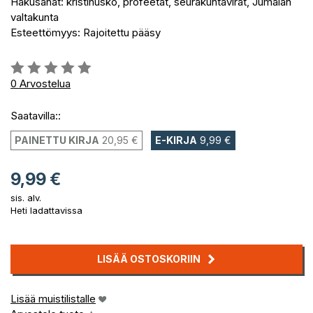
Hakusanat: kristinusko, profeetat, seurakuntavirat, Jumalan
valtakunta
Esteettömyys: Rajoitettu pääsy
Arvostelu::
0%
0
Arvostelua
Saatavilla::
PAINETTU KIRJA
20,95 €
E-KIRJA
9,99 €
9,99 €
sis. alv.
Heti ladattavissa
LISÄÄ OSTOSKORIIN
Lisää muistilistalle