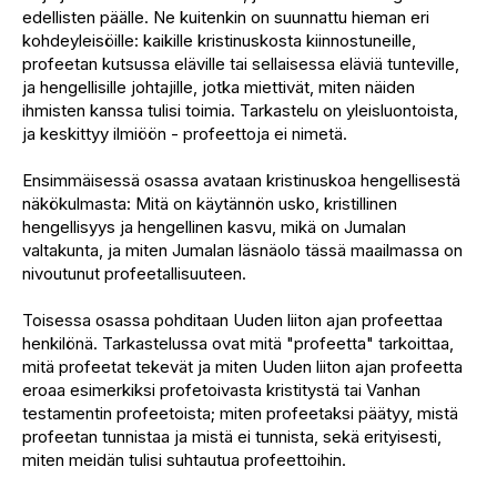
edellisten päälle. Ne kuitenkin on suunnattu hieman eri
kohdeyleisöille: kaikille kristinuskosta kiinnostuneille,
profeetan kutsussa eläville tai sellaisessa eläviä tunteville,
ja hengellisille johtajille, jotka miettivät, miten näiden
ihmisten kanssa tulisi toimia. Tarkastelu on yleisluontoista,
ja keskittyy ilmiöön - profeettoja ei nimetä.
Ensimmäisessä osassa avataan kristinuskoa hengellisestä
näkökulmasta: Mitä on käytännön usko, kristillinen
hengellisyys ja hengellinen kasvu, mikä on Jumalan
valtakunta, ja miten Jumalan läsnäolo tässä maailmassa on
nivoutunut profeetallisuuteen.
Toisessa osassa pohditaan Uuden liiton ajan profeettaa
henkilönä. Tarkastelussa ovat mitä "profeetta" tarkoittaa,
mitä profeetat tekevät ja miten Uuden liiton ajan profeetta
eroaa esimerkiksi profetoivasta kristitystä tai Vanhan
testamentin profeetoista; miten profeetaksi päätyy, mistä
profeetan tunnistaa ja mistä ei tunnista, sekä erityisesti,
miten meidän tulisi suhtautua profeettoihin.