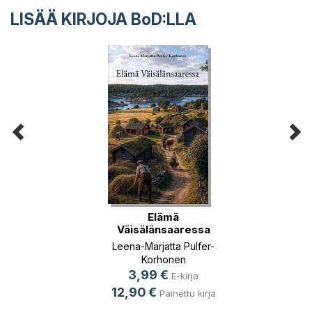
LISÄÄ KIRJOJA B
o
D:LLA
Elämä
Väisälänsaaressa
Leena-Marjatta Pulfer-
Korhonen
3,99 €
E-kirja
12,90 €
Painettu kirja