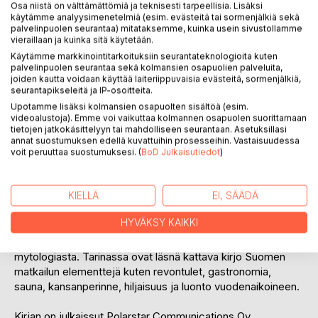
Osa niistä on välttämättömiä ja teknisesti tarpeellisia. Lisäksi
Joulupukin synty on lämminhenkinen ja humoristinen
käytämme analyysimenetelmiä (esim. evästeitä tai sormenjälkiä sekä
palvelinpuolen seurantaa) mitataksemme, kuinka usein sivustollamme
kokoperheen tarina siitä miten Pohjantähden pojasta tuli
vieraillaan ja kuinka sitä käytetään.
Joulupukki. Upeassa kuvakirjassa on monta tasoa niin
Käytämme markkinointitarkoituksiin seurantateknologioita kuten
lapsille kuin aikuisillekin. Se todistaa Joulupukin
palvelinpuolen seurantaa sekä kolmansien osapuolien palveluita,
suomalaisuuden aukottomasti.
joiden kautta voidaan käyttää laiteriippuvaisia evästeitä, sormenjälkiä,
seurantapikseleitä ja IP-osoitteita.
Kirja kertoo: miksi Joulupukki on suomalainen ja mistä hän
Upotamme lisäksi kolmansien osapuolten sisältöä (esim.
videoalustoja). Emme voi vaikuttaa kolmannen osapuolen suorittamaan
tuli. Nämä ja monet muut Joulupukin salaisuudet selviävät
tietojen jatkokäsittelyyn tai mahdolliseen seurantaan. Asetuksillasi
kirjan sivuilta, kuten myös mistä tulivat ensimmäiset
annat suostumuksen edellä kuvattuihin prosesseihin. Vastaisuudessa
joululahjat ja miksi Joulupukin vaate on punainen.
voit peruuttaa suostumuksesi. (
BoD Julkaisutiedot
)
Joulupukki seikkaillee ystävineen Lapin luonnossa. Hän
KIELLÄ
EI, SÄÄDÄ
johdattaa lukijansa suomalaisen kansanperinteen saloihin,
simaisten löylyjen lähteille ja perinneherkkuja nauttimaan.
HYVÄKSY KAIKKI
Kirjassa on vaikutteita Kalevalasta ja suomalaisesta
mytologiasta. Tarinassa ovat läsnä kattava kirjo Suomen
matkailun elementtejä kuten revontulet, gastronomia,
sauna, kansanperinne, hiljaisuus ja luonto vuodenaikoineen.
Kirjan on julkaissut Polarstar Communications Oy