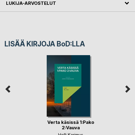
LUKIJA-ARVOSTELUT
LISÄÄ KIRJOJA B
o
D:LLA
Verta käsissä 1:Pako
2:Vauva
Helli Karimus