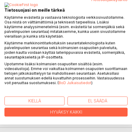
Tietosuojasi on meille tärkeä
Käytämme evästeitä ja vastaavia teknologioita verkkosivustollamme.
KUVAUS
Osa niistä on välttämättömiä ja teknisesti tarpeellisia. Lisäksi
käytämme analyysimenetelmiä (esim. evästeitä tai sormenjälkiä sekä
palvelinpuolen seurantaa) mitataksemme, kuinka usein sivustollamme
vieraillaan ja kuinka sitä käytetään.
Kirjassa jouluisia satuja on ihan pikkulapsille tarkoitettuja
lyhyitä
Käytämme markkinointitarkoituksiin seurantateknologioita kuten
palvelinpuolen seurantaa sekä kolmansien osapuolien palveluita,
kertomuksia etteivät pitkästy. Ensin on vierastonttu joka
joiden kautta voidaan käyttää laiteriippuvaisia evästeitä, sormenjälkiä,
tulee kylään
seurantapikseleitä ja IP-osoitteita.
syntymäpäiville. Sitten on saunatonttu, eksynyt tonttu
Upotamme lisäksi kolmansien osapuolten sisältöä (esim.
ja enkeli vierailee tytön luona. Lisäksi on pari runoa.
videoalustoja). Emme voi vaikuttaa kolmannen osapuolen suorittamaan
tietojen jatkokäsittelyyn tai mahdolliseen seurantaan. Asetuksillasi
annat suostumuksen edellä kuvattuihin prosesseihin. Vastaisuudessa
Joulu on niin lähellä, että on hyvä pysähtyä ennen joulua ja
voit peruuttaa suostumuksesi. (
BoD Julkaisutiedot
)
rauhoittua lasten kanssa, kun vanhempi lukee satuja.
KIELLÄ
EI, SÄÄDÄ
KIRJAILIJA
HYVÄKSY KAIKKI
LEHDISTÖARVOSTELUT