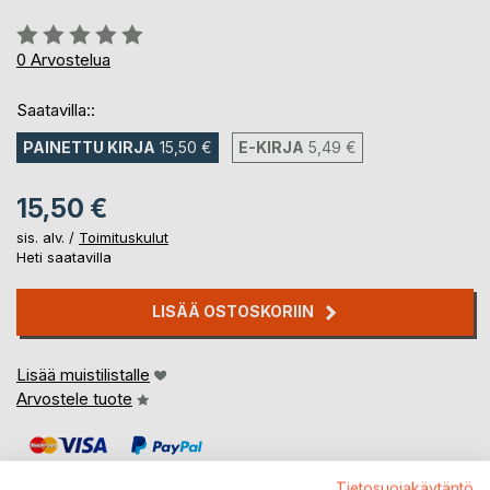
Arvostelu::
0%
0
Arvostelua
Saatavilla::
PAINETTU KIRJA
15,50 €
E-KIRJA
5,49 €
15,50 €
sis. alv. /
Toimituskulut
Heti saatavilla
LISÄÄ OSTOSKORIIN
Lisää muistilistalle
Arvostele tuote
Tietosuojakäytäntö