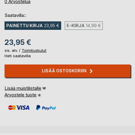
0%
0
Arvostelua
Saatavilla::
PAINETTU KIRJA
23,95 €
E-KIRJA
14,99 €
23,95 €
sis. alv. /
Toimituskulut
Heti saatavilla
LISÄÄ OSTOSKORIIN
Lisää muistilistalle
Arvostele tuote