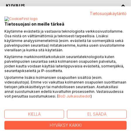
KUVAUS
Tietosuojakäytäntö
Jooginien jäljillä sai alkunsa kyllästymisestä pyhiin miehiin.
Tietosuojasi on meille tärkeä
Kun joogaguru toisensa jälkeen päätyi erilaisten skandaalien
Käytämme evästeitä ja vastaavia teknologioita verkkosivustollamme.
keskelle, kirjailija alkoi miettiä joogan historiaa uudelleen.
Osa niistä on välttämättömiä ja teknisesti tarpeellisia. Lisäksi
Millainen joogan tarina olisi, jos sen pääosissa eivät olisi
käytämme analyysimenetelmiä (esim. evästeitä tai sormenjälkiä sekä
palvelinpuolen seurantaa) mitataksemme, kuinka usein sivustollamme
joogit, gurumiehet ja miespyhimykset vaan jooginit,
vieraillaan ja kuinka sitä käytetään.
naisgurut ja pyhät naiset?
Käytämme markkinointitarkoituksiin seurantateknologioita kuten
Jooginien jäljillä on kirja jumalattarista, joogineista,
palvelinpuolen seurantaa sekä kolmansien osapuolien palveluita,
naisguruista ja naisista joogan historiassa. Se on kirja niille
joiden kautta voidaan käyttää laiteriippuvaisia evästeitä, sormenjälkiä,
seurantapikseleitä ja IP-osoitteita.
joogaa harjoittaville naisille, jotka ovat kyllästyneet sellaisiin
joogakirjoihin, joista naiset on unohdettu. Se kertoo myös
Upotamme lisäksi kolmansien osapuolten sisältöä (esim.
videoalustoja). Emme voi vaikuttaa kolmannen osapuolen suorittamaan
matkoista Intian jumalatartemppeleihin ja voimapaikoille.
tietojen jatkokäsittelyyn tai mahdolliseen seurantaan. Asetuksillasi
Kirjassa jäljitetään keskiaikaista jooginikulttia, vieraillaan
annat suostumuksen edellä kuvattuihin prosesseihin. Vastaisuudessa
Kali-temppeleissä Kalkutassa ja kartoitetaan Intian
voit peruuttaa suostumuksesi. (
BoD Julkaisutiedot
)
naispyhimyksiä, naismystikoita ja jumalatartraditioita.
KIELLÄ
EI, SÄÄDÄ
KIRJAILIJA
HYVÄKSY KAIKKI