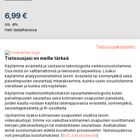
6,99 €
sis. alv.
Heti ladattavissa
Tietosuojakäytäntö
LISÄÄ OSTOSKORIIN
Tietosuojasi on meille tärkeä
Käytämme evästeitä ja vastaavia teknologioita verkkosivustollamme.
Lisää muistilistalle
Osa niistä on välttämättömiä ja teknisesti tarpeellisia. Lisäksi
Arvostele tuote
käytämme analyysimenetelmiä (esim. evästeitä tai sormenjälkiä sekä
palvelinpuolen seurantaa) mitataksemme, kuinka usein sivustollamme
vieraillaan ja kuinka sitä käytetään.
Käytämme markkinointitarkoituksiin seurantateknologioita kuten
palvelinpuolen seurantaa sekä kolmansien osapuolien palveluita,
joiden kautta voidaan käyttää laiteriippuvaisia evästeitä, sormenjälkiä,
seurantapikseleitä ja IP-osoitteita.
Upotamme lisäksi kolmansien osapuolten sisältöä (esim.
videoalustoja). Emme voi vaikuttaa kolmannen osapuolen suorittamaan
KUVAUS
tietojen jatkokäsittelyyn tai mahdolliseen seurantaan. Asetuksillasi
annat suostumuksen edellä kuvattuihin prosesseihin. Vastaisuudessa
voit peruuttaa suostumuksesi. (
BoD Julkaisutiedot
)