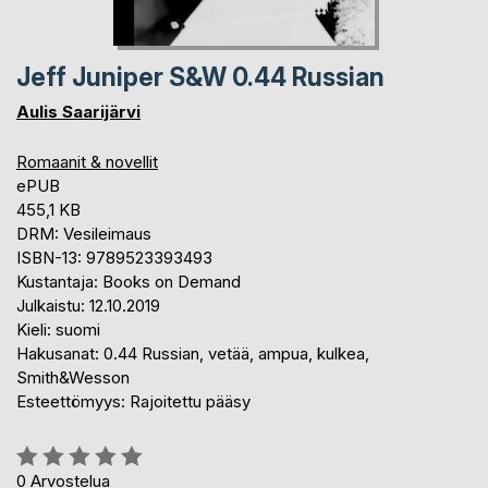
Jeff Juniper S&W 0.44 Russian
Aulis Saarijärvi
Romaanit & novellit
ePUB
455,1 KB
DRM: Vesileimaus
ISBN-13: 9789523393493
Kustantaja: Books on Demand
Julkaistu: 12.10.2019
Kieli: suomi
Hakusanat: 0.44 Russian, vetää, ampua, kulkea,
Smith&Wesson
Esteettömyys: Rajoitettu pääsy
Arvostelu::
0%
0
Arvostelua