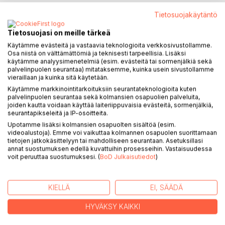
Tietosuojakäytäntö
Tietosuojasi on meille tärkeä
KUVAUS
Käytämme evästeitä ja vastaavia teknologioita verkkosivustollamme.
Osa niistä on välttämättömiä ja teknisesti tarpeellisia. Lisäksi
käytämme analyysimenetelmiä (esim. evästeitä tai sormenjälkiä sekä
Kirja kertoo luovutetun Karjalan Vahvialan pitäjän
palvelinpuolen seurantaa) mitataksemme, kuinka usein sivustollamme
Järvenpään kylän kehityksestä 1500-luvun
vieraillaan ja kuinka sitä käytetään.
lopulta toisen maailmansodan aikoihin. Järvenpää-kirjassa
Käytämme markkinointitarkoituksiin seurantateknologioita kuten
on kuvattu mm. seudun luontosuhteita,
palvelinpuolen seurantaa sekä kolmansien osapuolien palveluita,
kyläläisten elämää, työtapoja, markkinareissuja ja
joiden kautta voidaan käyttää laiteriippuvaisia evästeitä, sormenjälkiä,
seurantapikseleitä ja IP-osoitteita.
harrastuksia. Kirja sisältää Antti Koskelaisen (s.
Upotamme lisäksi kolmansien osapuolten sisältöä (esim.
1906) laajoihin muistiinpanoihin perustuvia tarkkoja ja
videoalustoja). Emme voi vaikuttaa kolmannen osapuolen suorittamaan
värikkäitä kuvauksia perinteisestä karjalaisesta
tietojen jatkokäsittelyyn tai mahdolliseen seurantaan. Asetuksillasi
elämänmenosta. Kirjaa voi hyvällä syyllä pitää karjalaisen
annat suostumuksen edellä kuvattuihin prosesseihin. Vastaisuudessa
voit peruuttaa suostumuksesi. (
BoD Julkaisutiedot
)
perinnetiedon lähdeteoksena.
KIRJAILIJA
KIELLÄ
EI, SÄÄDÄ
HYVÄKSY KAIKKI
LEHDISTÖARVOSTELUT