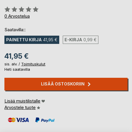
Arvostelu::
0%
0
Arvostelua
Saatavilla::
PAINETTU KIRJA
41,95 €
E-KIRJA
0,99 €
41,95 €
sis. alv. /
Toimituskulut
Heti saatavilla
LISÄÄ OSTOSKORIIN
Lisää muistilistalle
Arvostele tuote