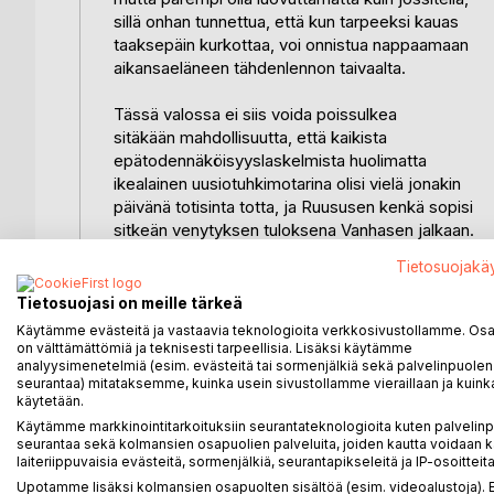
sillä onhan tunnettua, että kun tarpeeksi kauas
taaksepäin kurkottaa, voi onnistua nappaamaan
aikansaeläneen tähdenlennon taivaalta.
Tässä valossa ei siis voida poissulkea
sitäkään mahdollisuutta, että kaikista
epätodennäköisyyslaskelmista huolimatta
ikealainen uusiotuhkimotarina olisi vielä jonakin
päivänä totisinta totta, ja Ruususen kenkä sopisi
sitkeän venytyksen tuloksena Vanhasen jalkaan.
Tietosuojakä
Painava sana
on paikallaan vasta
Tietosuojasi on meille tärkeä
kun se tulee jälkijunassa.
Käytämme evästeitä ja vastaavia teknologioita verkkosivustollamme. Osa 
on välttämättömiä ja teknisesti tarpeellisia. Lisäksi käytämme
analyysimenetelmiä (esim. evästeitä tai sormenjälkiä sekä palvelinpuolen
Tämä jälkiviisauden tiiliskivi osoittaa sormella
seurantaa) mitataksemme, kuinka usein sivustollamme vieraillaan ja kuinka
ihmisen synnynnäistä hidasälyisyyttä ja transformo
käytetään.
sen proosan, aforismin ja huumorin keinoin kokonai
Käytämme markkinointitarkoituksiin seurantateknologioita kuten palvelin
konditionaalisperfektiseksi oivallukseksi
seurantaa sekä kolmansien osapuolien palveluita, joiden kautta voidaan k
siitä, mitä kaikkea olisit voinut tehdä toisin ilman
laiteriippuvaisia evästeitä, sormenjälkiä, seurantapikseleitä ja IP-osoitteita
ihmisluontoon kiinteänä osana kuuluvia, ämpäripitki
Upotamme lisäksi kolmansien osapuolten sisältöä (esim. videoalustoja)