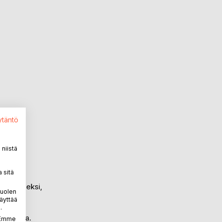
ytäntö
niistä
 sitä
i
svaltaiseksi,
puolen
äyttää
.
ä piuhoja.
. Emme