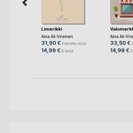
Limerikki
Valomerkk
Aina Ali-Vireinen
Aina Ali-Vir
31,90 €
33,50 €
Painettu kirja
Ylinen
14,99 €
14,99 €
E-kirja
E
ettu kirja
rja