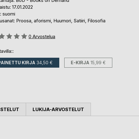
tantaja: BoD - Books on Demand
aistu: 17.01.2022
i: suomi
sanat: Proosa, aforismi, Huumori, Satiiri, Filosofia
stelu::
0
Arvostelua
avilla::
PAINETTU KIRJA
34,50 €
E-KIRJA
15,99 €
OSTELUT
LUKIJA-ARVOSTELUT