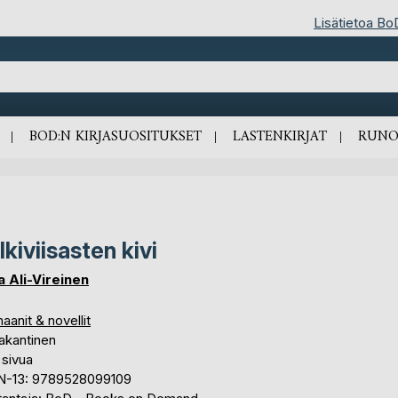
Lisätietoa Bo
BOD:N KIRJASUOSITUKSET
LASTENKIRJAT
RUNO
lkiviisasten kivi
a Ali-Vireinen
anit & novellit
akantinen
 sivua
N-13: 9789528099109