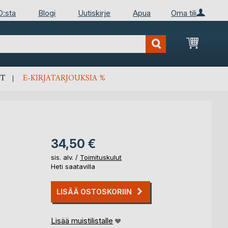
D:sta
Blogi
Uutiskirje
Apua
Oma tili
Ostosko
T
E-KIRJATARJOUKSIA %
34,50 €
sis. alv. /
Toimituskulut
Heti saatavilla
LISÄÄ OSTOSKORIIN
Lisää muistilistalle