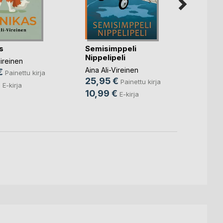
s
Semisimppeli
Haut
Nippelipeli
Vireinen
Aina Al
Aina Ali-Vireinen
€
22,9
Painettu kirja
25,95 €
Painettu kirja
€
8,99
E-kirja
10,99 €
E-kirja