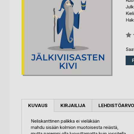
Kus
Julk
Kiel
Haku
Arvo
0%
Saat
KUVAUS
KIRJAILIJA
LEHDISTÖARV
Neliskanttinen palikka ei vieläkään
mahdu sisään kolmion muotoisesta reiästä,
mutta parempi olla luovuttamatta kuin jossitella,