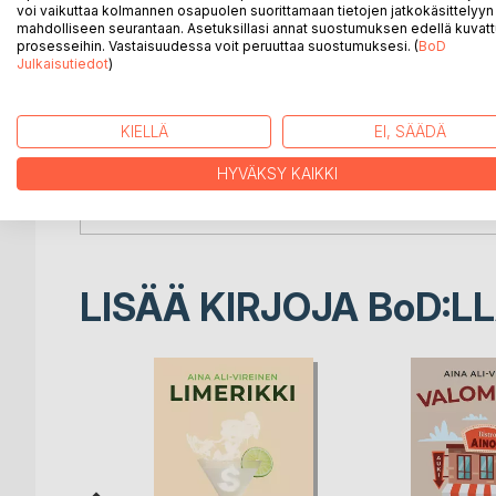
voi vaikuttaa kolmannen osapuolen suorittamaan tietojen jatkokäsittelyyn 
mahdolliseen seurantaan. Asetuksillasi annat suostumuksen edellä kuvatt
Sen ohella teos avaa kryptisiä sanoja ja sanaisia ar
prosesseihin. Vastaisuudessa voit peruuttaa suostumuksesi. (
BoD
ruotii musiikin teoriaa, meteorologiaa, ostovimmaa,
Julkaisutiedot
)
Amorin nuolen lentorataa, sääntö-Suomea, ämpärip
horoskooppeja, huomiohuorakulttuuria, marginaalej
plus- ja miinusasteita, sanataiteilijan osaa, stereot
KIELLÄ
EI, SÄÄDÄ
valtakunnallista politiikkaa ja globaaleja ympärist
HYVÄKSY KAIKKI
sekä näyttää, miten sudenkuoppien yli tulisi hypätä
jos se ei olisi liian myöhäistä.
LISÄÄ KIRJOJA B
o
D:L