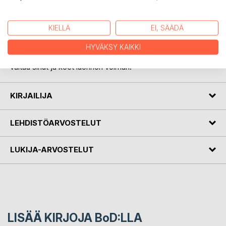
KUVAUS
KIELLÄ
EI, SÄÄDÄ
Voimallinen elämys keväästä ja sen tulemisesta, silloin kun
jäät lähtevät järvistä. Koet ihmeen, kun kahleet murtuvat ja
HYVÄKSY KAIKKI
vapaus koittaa. Tuo villi, elämän makuinen vapauden tunne
valtaa sinut ja koet luonnon voiman.
KIRJAILIJA
LEHDISTÖARVOSTELUT
LUKIJA-ARVOSTELUT
LISÄÄ KIRJOJA B
o
D:LLA