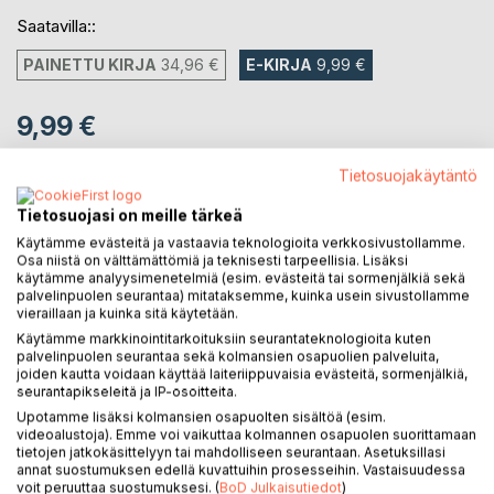
Saatavilla::
PAINETTU KIRJA
34,96 €
E-KIRJA
9,99 €
9,99 €
sis. alv.
Heti ladattavissa
Tietosuojakäytäntö
Tietosuojasi on meille tärkeä
Käytämme evästeitä ja vastaavia teknologioita verkkosivustollamme.
LISÄÄ OSTOSKORIIN
Osa niistä on välttämättömiä ja teknisesti tarpeellisia. Lisäksi
käytämme analyysimenetelmiä (esim. evästeitä tai sormenjälkiä sekä
palvelinpuolen seurantaa) mitataksemme, kuinka usein sivustollamme
Lisää muistilistalle
vieraillaan ja kuinka sitä käytetään.
Arvostele tuote
Käytämme markkinointitarkoituksiin seurantateknologioita kuten
palvelinpuolen seurantaa sekä kolmansien osapuolien palveluita,
joiden kautta voidaan käyttää laiteriippuvaisia evästeitä, sormenjälkiä,
seurantapikseleitä ja IP-osoitteita.
Upotamme lisäksi kolmansien osapuolten sisältöä (esim.
videoalustoja). Emme voi vaikuttaa kolmannen osapuolen suorittamaan
tietojen jatkokäsittelyyn tai mahdolliseen seurantaan. Asetuksillasi
annat suostumuksen edellä kuvattuihin prosesseihin. Vastaisuudessa
voit peruuttaa suostumuksesi. (
BoD Julkaisutiedot
)