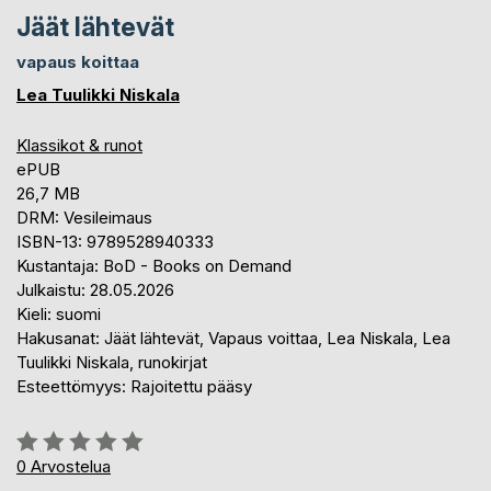
Jäät lähtevät
vapaus koittaa
Lea Tuulikki Niskala
Klassikot & runot
ePUB
26,7 MB
DRM: Vesileimaus
ISBN-13: 9789528940333
Kustantaja: BoD - Books on Demand
Julkaistu: 28.05.2026
Kieli: suomi
Hakusanat: Jäät lähtevät, Vapaus voittaa, Lea Niskala, Lea
Tuulikki Niskala, runokirjat
Esteettömyys: Rajoitettu pääsy
Arvostelu::
0%
0
Arvostelua