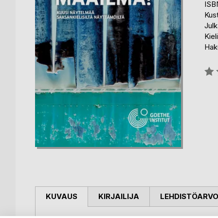
ISB
Kust
Julk
Kiel
Hak
Arvo
0%
KUVAUS
KIRJAILIJA
LEHDISTÖARV