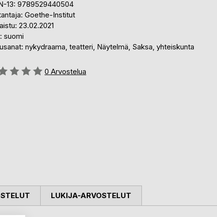
N-13: 9789529440504
antaja: Goethe-Institut
aistu: 23.02.2021
i: suomi
usanat: nykydraama, teatteri, Näytelmä, Saksa, yhteiskunta
stelu::
0
Arvostelua
OSTELUT
LUKIJA-ARVOSTELUT