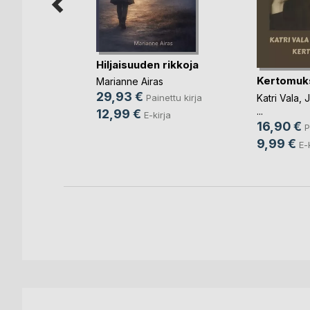
Hiljaisuuden rikkoja
Kertomuk
iteet,
Marianne Airas
jo
29,93 €
Katri Vala
,
J
Painettu kirja
...
12,99 €
E-kirja
16,90 €
P
ettu kirja
9,99 €
E-