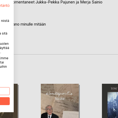
ijoille. Suomentaneet Jukka-Pekka Pajunen ja Merja Sainio
ytäntö
niistä
kona ei sano minulle mitään
 sitä
nia)
puolen
äyttää
.
. Emme
tai
uihin
LA