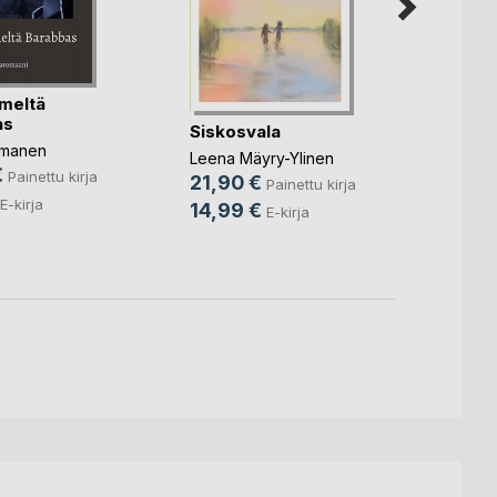
imeltä
as
Siskosvala
Junal
Zedon
omanen
Leena Mäyry-Ylinen
1976
€
Painettu kirja
21,90 €
Reino 
Painettu kirja
18,9
E-kirja
14,99 €
E-kirja
9,99