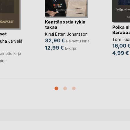
Kenttäpostia tykin
Poika n
takaa
Barabb
set
Kirsti Esteri Johansson
Toni Tu
32,90 €
uha Järvelä
,
Painettu kirja
16,00 
12,99 €
E-kirja
4,99 €
ainettu kirja
kirja