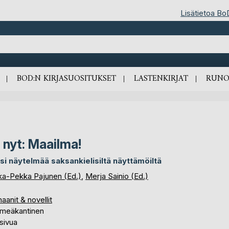
Lisätietoa Bo
BOD:N KIRJASUOSITUKSET
LASTENKIRJAT
RUNO
 nyt: Maailma!
si näytelmää saksankielisiltä näyttämöiltä
ka-Pekka Pajunen (Ed.)
,
Merja Sainio (Ed.)
anit & novellit
meäkantinen
sivua