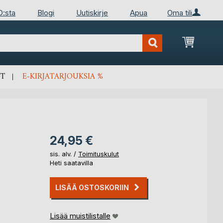
D:sta
Blogi
Uutiskirje
Apua
Oma tili
Ostosko
T
E-KIRJATARJOUKSIA %
24,95 €
sis. alv. /
Toimituskulut
Heti saatavilla
LISÄÄ OSTOSKORIIN
Lisää muistilistalle