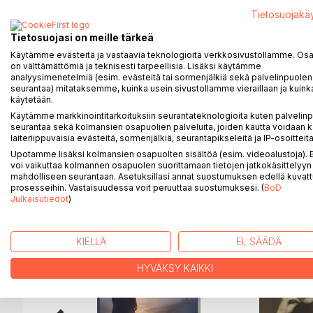
Uutta saksankielistä draamaa suomenkielisille luk
Tietosuojakä
Antologia sisältää seuraavat näytelmät:
Tietosuojasi on meille tärkeä
- Elfriede Jelinek: Jackie. Tyttö ja kuolema IV
Käytämme evästeitä ja vastaavia teknologioita verkkosivustollamme. Osa 
- Sibylle Berg: Ja nyt: Maailma! eli Niin kutsuttu ul
on välttämättömiä ja teknisesti tarpeellisia. Lisäksi käytämme
analyysimenetelmiä (esim. evästeitä tai sormenjälkiä sekä palvelinpuolen
- Ewald Palmetshofer: Harhautuneet
seurantaa) mitataksemme, kuinka usein sivustollamme vieraillaan ja kuinka
- Falk Richter: In My Room
käytetään.
- Thomas Köck: tulviva paratiisi (harhautunut sinfo
Käytämme markkinointitarkoituksiin seurantateknologioita kuten palvelin
- Enis Maci: Sivustakatsojat
seurantaa sekä kolmansien osapuolien palveluita, joiden kautta voidaan k
laiteriippuvaisia evästeitä, sormenjälkiä, seurantapikseleitä ja IP-osoitteita
Upotamme lisäksi kolmansien osapuolten sisältöä (esim. videoalustoja)
voi vaikuttaa kolmannen osapuolen suorittamaan tietojen jatkokäsittelyyn 
mahdolliseen seurantaan. Asetuksillasi annat suostumuksen edellä kuvatt
LISÄÄ KIRJOJA B
o
D:L
prosesseihin. Vastaisuudessa voit peruuttaa suostumuksesi. (
BoD
Julkaisutiedot
)
KIELLÄ
EI, SÄÄDÄ
HYVÄKSY KAIKKI