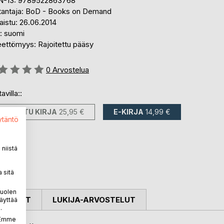
N-13: 9789522863768
tantaja: BoD - Books on Demand
aistu: 26.06.2014
i: suomi
eettömyys: Rajoitettu pääsy
stelu::
0
Arvostelua
avilla::
PAINETTU KIRJA
25,95 €
E-KIRJA
14,99 €
ytäntö
niistä
 sitä
puolen
OSTELUT
LUKIJA-ARVOSTELUT
äyttää
.
. Emme