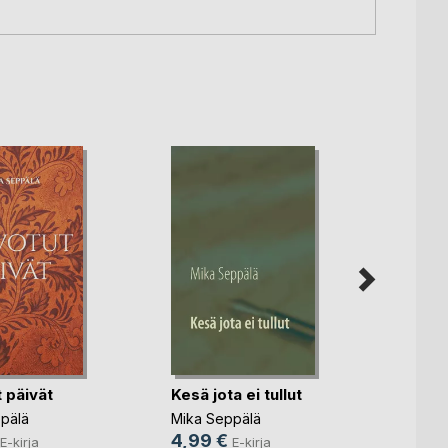
 päivät
Kesä jota ei tullut
Kuka l
pälä
Mika Seppälä
Mika S
4,99 €
4,99
E-kirja
E-kirja