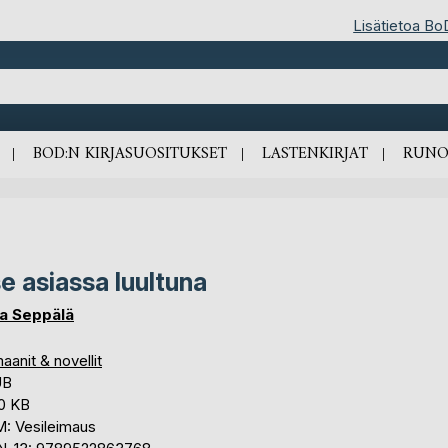
Lisätietoa Bo
BOD:N KIRJASUOSITUKSET
LASTENKIRJAT
RUNO
se asiassa luultuna
a Seppälä
anit & novellit
UB
,0 KB
: Vesileimaus