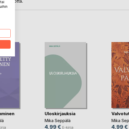
t olla totta.
tai
uihin
LA
ihminen
Uloskirjauksia
Valvotut
lä
Mika Seppälä
Mika Sep
4,99 €
4,99 €
irja
E-kirja