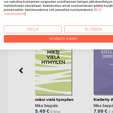
Tarinoita todellisuuksista, jotka mahdollisesti voisiva
voi vaikuttaa kolmannen osapuolen suorittamaan tietojen jatkokäsittelyyn 
mahdolliseen seurantaan. Asetuksillasi annat suostumuksen edellä kuvatt
prosesseihin. Vastaisuudessa voit peruuttaa suostumuksesi. (
BoD
Julkaisutiedot
)
LISÄÄ KIRJOJA B
o
D:L
KIELLÄ
EI, SÄÄDÄ
HYVÄKSY KAIKKI
a
miksi vielä hymyilen
Kielletty 
Mika Seppälä
Mika Seppä
5,49 €
7,99 €
ja
E-kirja
E-k