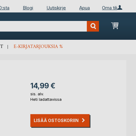
D:sta
Blogi
Uutiskirje
Apua
Oma tili
Ostosko
T
E-KIRJATARJOUKSIA %
14,99 €
sis. alv.
Heti ladattavissa
LISÄÄ OSTOSKORIIN