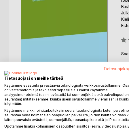
ISB
Kus
Julk
Kiel
Est
Arvo
0%
Saat
Tietosuojakä
Tietosuojasi on meille tärkeä
Käytämme evästeitä ja vastaavia teknologioita verkkosivustollamme. Osa 
on välttämättömiä ja teknisesti tarpeellisia. Lisäksi käytämme
analyysimenetelmiä (esim. evästeitä tai sormenjälkiä sekä palvelinpuolen
seurantaa) mitataksemme, kuinka usein sivustollamme vieraillaan ja kuinka
käytetään.
Käytämme markkinointitarkoituksiin seurantateknologioita kuten palvelin
KUVAUS
KIRJAILIJA
LEHDISTÖARV
seurantaa sekä kolmansien osapuolien palveluita, joiden kautta voidaan k
laiteriippuvaisia evästeitä, sormenjälkiä, seurantapikseleitä ja IP-osoitteita
Upotamme lisäksi kolmansien osapuolten sisältöä (esim. videoalustoja)