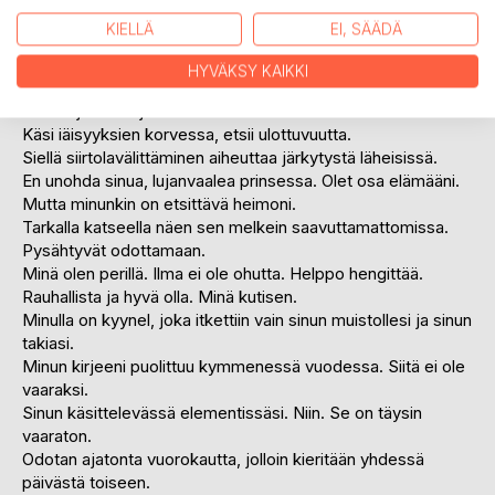
Hyvästijätön aika jollekin. Se oli hienoa aikaa.
KIELLÄ
EI, SÄÄDÄ
Muistoissa hetkemme ystävinä, halauksen haalea tee ei
minnekään kadonnut.
HYVÄKSY KAIKKI
Tapaamiset harvenevat. Kohta on vain kirkas tarinakuutamo.
Pian kirjoitan kirjeen itselleni. Kuka olin. Mitä olin.
Käsi iäisyyksien korvessa, etsii ulottuvuutta.
Siellä siirtolavälittäminen aiheuttaa järkytystä läheisissä.
En unohda sinua, lujanvaalea prinsessa. Olet osa elämääni.
Mutta minunkin on etsittävä heimoni.
Tarkalla katseella näen sen melkein saavuttamattomissa.
Pysähtyvät odottamaan.
Minä olen perillä. Ilma ei ole ohutta. Helppo hengittää.
Rauhallista ja hyvä olla. Minä kutisen.
Minulla on kyynel, joka itkettiin vain sinun muistollesi ja sinun
takiasi.
Minun kirjeeni puolittuu kymmenessä vuodessa. Siitä ei ole
vaaraksi.
Sinun käsittelevässä elementissäsi. Niin. Se on täysin
vaaraton.
Odotan ajatonta vuorokautta, jolloin kieritään yhdessä
päivästä toiseen.