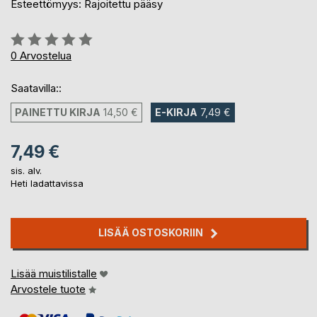
Esteettömyys: Rajoitettu pääsy
Arvostelu::
0%
0
Arvostelua
Saatavilla::
PAINETTU KIRJA
14,50 €
E-KIRJA
7,49 €
7,49 €
sis. alv.
Heti ladattavissa
LISÄÄ OSTOSKORIIN
Lisää muistilistalle
Arvostele tuote