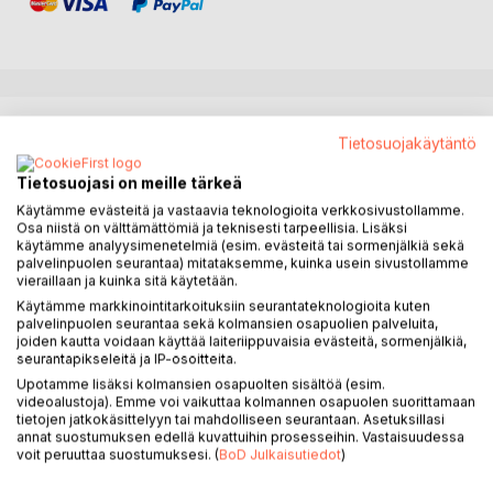
KUVAUS
Tietosuojakäytäntö
Tietosuojasi on meille tärkeä
Olet kauniimpi auki, suojamuurien ponnari tekee sinusta
rotkon.
Käytämme evästeitä ja vastaavia teknologioita verkkosivustollamme.
Osa niistä on välttämättömiä ja teknisesti tarpeellisia. Lisäksi
Kierrän kaukaa sen vaarat, en ota riskiä, että tipahdan.
käytämme analyysimenetelmiä (esim. evästeitä tai sormenjälkiä sekä
Kaunis olet.
palvelinpuolen seurantaa) mitataksemme, kuinka usein sivustollamme
Mutta auki oleva ihminen kumartaa kipua, se johtaa tätä
vieraillaan ja kuinka sitä käytetään.
matkaa paratiisiin
Käytämme markkinointitarkoituksiin seurantateknologioita kuten
palvelinpuolen seurantaa sekä kolmansien osapuolien palveluita,
Puro rakkautta ylitettiin ja suojaavat tekijät kastuivat
joiden kautta voidaan käyttää laiteriippuvaisia evästeitä, sormenjälkiä,
käyttökelvottomiksi.
seurantapikseleitä ja IP-osoitteita.
Pistä vain nekin kuivumaan taas. Elämäsi säästät kaikkea
Upotamme lisäksi kolmansien osapuolten sisältöä (esim.
joutavaa.
videoalustoja). Emme voi vaikuttaa kolmannen osapuolen suorittamaan
Roskiin kelpaavaa. Miksi? Miksi et ole se kuka olet?
tietojen jatkokäsittelyyn tai mahdolliseen seurantaan. Asetuksillasi
annat suostumuksen edellä kuvattuihin prosesseihin. Vastaisuudessa
Vaan olet käskevä kusipäiden kuningatar.
voit peruuttaa suostumuksesi. (
BoD Julkaisutiedot
)
Loppu elämäsi tukanvaalea hymysi kietoo itsensä koviin
ajatuksiin.