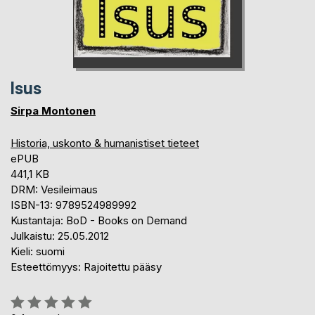
Isus
Sirpa Montonen
Historia, uskonto & humanistiset tieteet
ePUB
441,1 KB
DRM: Vesileimaus
ISBN-13: 9789524989992
Kustantaja: BoD - Books on Demand
Julkaistu: 25.05.2012
Kieli: suomi
Esteettömyys: Rajoitettu pääsy
Arvostelu::