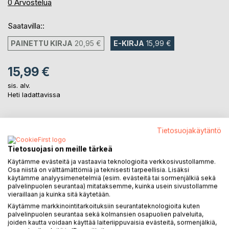
0%
0
Arvostelua
Saatavilla::
PAINETTU KIRJA
20,95 €
E-KIRJA
15,99 €
15,99 €
sis. alv.
Heti ladattavissa
LISÄÄ OSTOSKORIIN
Tietosuojakäytäntö
Tietosuojasi on meille tärkeä
Lisää muistilistalle
Käytämme evästeitä ja vastaavia teknologioita verkkosivustollamme.
Osa niistä on välttämättömiä ja teknisesti tarpeellisia. Lisäksi
Arvostele tuote
käytämme analyysimenetelmiä (esim. evästeitä tai sormenjälkiä sekä
palvelinpuolen seurantaa) mitataksemme, kuinka usein sivustollamme
vieraillaan ja kuinka sitä käytetään.
Käytämme markkinointitarkoituksiin seurantateknologioita kuten
palvelinpuolen seurantaa sekä kolmansien osapuolien palveluita,
joiden kautta voidaan käyttää laiteriippuvaisia evästeitä, sormenjälkiä,