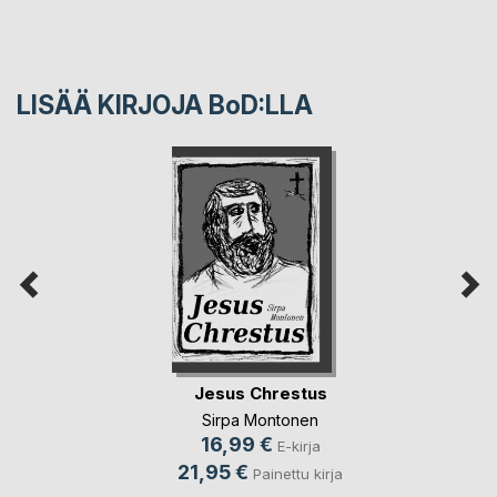
LISÄÄ KIRJOJA B
o
D:LLA
Jesus Chrestus
Sirpa Montonen
16,99 €
E-kirja
21,95 €
Painettu kirja