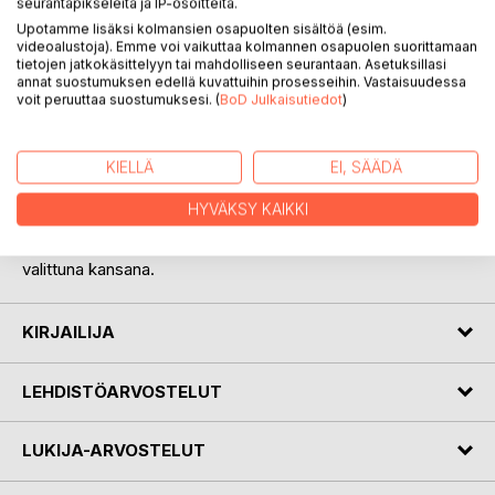
seurantapikseleitä ja IP-osoitteita.
Upotamme lisäksi kolmansien osapuolten sisältöä (esim.
KUVAUS
videoalustoja). Emme voi vaikuttaa kolmannen osapuolen suorittamaan
tietojen jatkokäsittelyyn tai mahdolliseen seurantaan. Asetuksillasi
annat suostumuksen edellä kuvattuihin prosesseihin. Vastaisuudessa
voit peruuttaa suostumuksesi. (
BoD Julkaisutiedot
)
Isus jatkaa edeltäjissään PSARIssa ja Jesus Chrestuksessa
olleita oikeita kristinuskoon liittyviä historiaan pohjautuvia
tietoja. PSARI kertoi Juudea-Galilean tapahtumista, Jesus
KIELLÄ
EI, SÄÄDÄ
Chrestus Roomaan sijoittuvista asioista sekä siellä
perustetun kristinuskon vaiheista ja Isus vie meidät sisälle
HYVÄKSY KAIKKI
Rooman yhteiskuntaelämään sekä osin Egyptiin, josta
PSARIn ja Raamatun henkilöt lähtivät liikkeelle "Jumalan"
valittuna kansana.
KIRJAILIJA
LEHDISTÖARVOSTELUT
LUKIJA-ARVOSTELUT