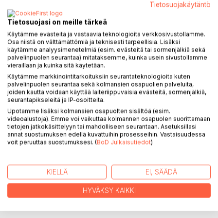
Tietosuojakäytäntö
Tämä Islamilaiset klassikot -kirjasarjan ensimmäinen osa
Tietosuojasi on meille tärkeä
sisältää islamin uskonnon perusteita jokaiselle aloittelijalle.
Käytämme evästeitä ja vastaavia teknologioita verkkosivustollamme.
Nämä klassiset teokset ovat tunnettujen islamin oppineiden
Osa niistä on välttämättömiä ja teknisesti tarpeellisia. Lisäksi
kirjoittamia töitä, jotka perustuvat Koraaniin ja sunnaan,
käytämme analyysimenetelmiä (esim. evästeitä tai sormenjälkiä sekä
palvelinpuolen seurantaa) mitataksemme, kuinka usein sivustollamme
jotka ymmärretään varhaisajan muslimioppineiden
vieraillaan ja kuinka sitä käytetään.
ymmärryksellä.
Käytämme markkinointitarkoituksiin seurantateknologioita kuten
palvelinpuolen seurantaa sekä kolmansien osapuolien palveluita,
Kirjat sisältävät siteerauksia Koraanista, hadiitheista sekä
joiden kautta voidaan käyttää laiteriippuvaisia evästeitä, sormenjälkiä,
seurantapikseleitä ja IP-osoitteita.
oppineiden lausunnoista.
Upotamme lisäksi kolmansien osapuolten sisältöä (esim.
videoalustoja). Emme voi vaikuttaa kolmannen osapuolen suorittamaan
Nämä teokset ovat tunnettuja, hyväksyttyjä ja arvostettuja
tietojen jatkokäsittelyyn tai mahdolliseen seurantaan. Asetuksillasi
muslimioppineiden keskuudessa ympäri maailmaa. Näitä
annat suostumuksen edellä kuvattuihin prosesseihin. Vastaisuudessa
klassisia teoksia on opetettu ja opiskeltu jo satoja vuosia.
voit peruuttaa suostumuksesi. (
BoD Julkaisutiedot
)
Vielä tänäkin päivänä lukuisat muslimit opiskelevat ja
oppivat näitä kirjoja ulkoa. Ulkoaoppiminen on tehty myös
KIELLÄ
EI, SÄÄDÄ
tämän käännöksen lukijoille helpoksi, sillä alkuperäistä
arabiankielistä tekstiä ei olla jätetty pois käännöksen
HYVÄKSY KAIKKI
rinnalta.