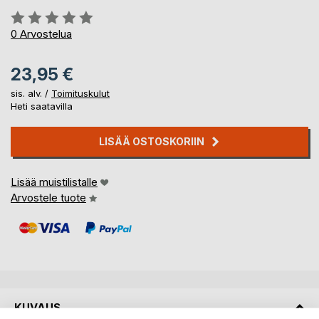
Arvostelu::
0%
0
Arvostelua
23,95 €
sis. alv. /
Toimituskulut
Heti saatavilla
LISÄÄ OSTOSKORIIN
Lisää muistilistalle
Arvostele tuote
KUVAUS