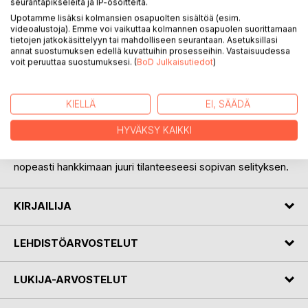
seurantapikseleitä ja IP-osoitteita.
Upotamme lisäksi kolmansien osapuolten sisältöä (esim.
videoalustoja). Emme voi vaikuttaa kolmannen osapuolen suorittamaan
KUVAUS
tietojen jatkokäsittelyyn tai mahdolliseen seurantaan. Asetuksillasi
annat suostumuksen edellä kuvattuihin prosesseihin. Vastaisuudessa
voit peruuttaa suostumuksesi. (
BoD Julkaisutiedot
)
Tämän kirjan tarkoituksena on kertoa uusia selityksiä
käytettäväksi. Olen jaotellut nämä selitykset muutamaan
KIELLÄ
EI, SÄÄDÄ
helppoon lahkoon. Olen tässä pyrkinyt tekemään juuri sinua
varten hakemiston, (tätä kutsutaan myös sisällysluetteloksi
HYVÄKSY KAIKKI
löydät sen muutamaa sivua ennen tätä kirjoitusta, joten
käännä sivuja taaksepäin), josta pystyt tarvittaessa
nopeasti hankkimaan juuri tilanteeseesi sopivan selityksen.
KIRJAILIJA
LEHDISTÖARVOSTELUT
LUKIJA-ARVOSTELUT