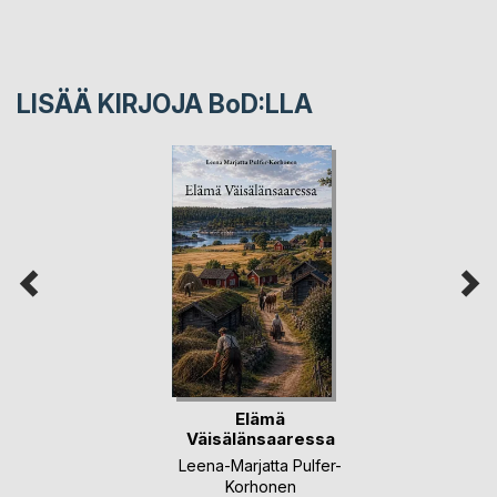
LISÄÄ KIRJOJA B
o
D:LLA
Elämä
Väisälänsaaressa
Leena-Marjatta Pulfer-
Korhonen