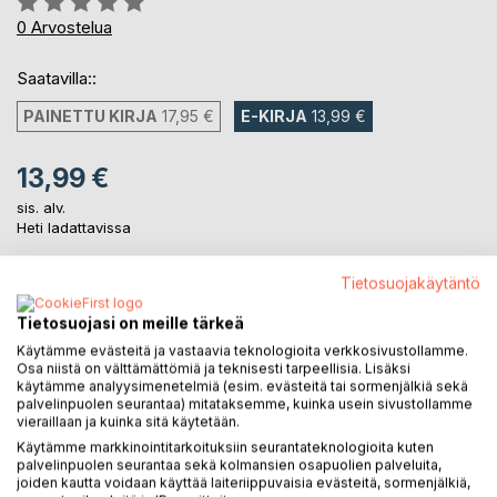
0%
0
Arvostelua
Saatavilla::
PAINETTU KIRJA
17,95 €
E-KIRJA
13,99 €
13,99 €
sis. alv.
Heti ladattavissa
Tietosuojakäytäntö
LISÄÄ OSTOSKORIIN
Tietosuojasi on meille tärkeä
Käytämme evästeitä ja vastaavia teknologioita verkkosivustollamme.
Lisää muistilistalle
Osa niistä on välttämättömiä ja teknisesti tarpeellisia. Lisäksi
käytämme analyysimenetelmiä (esim. evästeitä tai sormenjälkiä sekä
Arvostele tuote
palvelinpuolen seurantaa) mitataksemme, kuinka usein sivustollamme
vieraillaan ja kuinka sitä käytetään.
Käytämme markkinointitarkoituksiin seurantateknologioita kuten
palvelinpuolen seurantaa sekä kolmansien osapuolien palveluita,
joiden kautta voidaan käyttää laiteriippuvaisia evästeitä, sormenjälkiä,