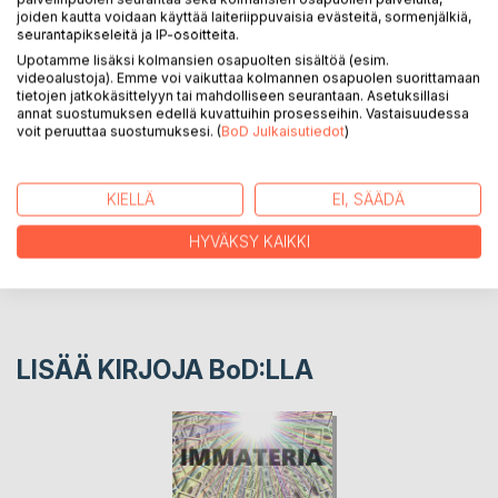
numeroavaruudessa.
joiden kautta voidaan käyttää laiteriippuvaisia evästeitä, sormenjälkiä,
seurantapikseleitä ja IP-osoitteita.
Osa Markku Alatensiön saagaa.
Upotamme lisäksi kolmansien osapuolten sisältöä (esim.
videoalustoja). Emme voi vaikuttaa kolmannen osapuolen suorittamaan
tietojen jatkokäsittelyyn tai mahdolliseen seurantaan. Asetuksillasi
KIRJAILIJA
annat suostumuksen edellä kuvattuihin prosesseihin. Vastaisuudessa
voit peruuttaa suostumuksesi. (
BoD Julkaisutiedot
)
LEHDISTÖARVOSTELUT
KIELLÄ
EI, SÄÄDÄ
LUKIJA-ARVOSTELUT
HYVÄKSY KAIKKI
LISÄÄ KIRJOJA B
o
D:LLA