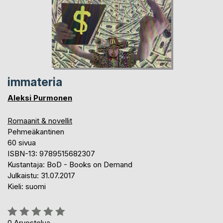
immateria
Aleksi Purmonen
Romaanit & novellit
Pehmeäkantinen
60 sivua
ISBN-13: 9789515682307
Kustantaja: BoD - Books on Demand
Julkaistu: 31.07.2017
Kieli: suomi
Arvostelu::
0%
0
Arvostelua