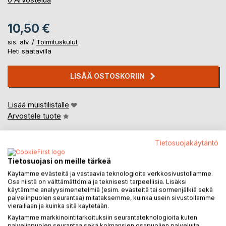
10,50 €
sis. alv. /
Toimituskulut
Heti saatavilla
LISÄÄ OSTOSKORIIN
Lisää muistilistalle
Arvostele tuote
Tietosuojakäytäntö
Tietosuojasi on meille tärkeä
Käytämme evästeitä ja vastaavia teknologioita verkkosivustollamme.
Osa niistä on välttämättömiä ja teknisesti tarpeellisia. Lisäksi
käytämme analyysimenetelmiä (esim. evästeitä tai sormenjälkiä sekä
KUVAUS
palvelinpuolen seurantaa) mitataksemme, kuinka usein sivustollamme
vieraillaan ja kuinka sitä käytetään.
Käytämme markkinointitarkoituksiin seurantateknologioita kuten
Markun selviytymistaistoa talouden huteraksi keinotellussa
palvelinpuolen seurantaa sekä kolmansien osapuolien palveluita,