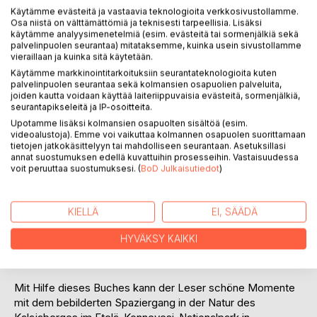
Käytämme evästeitä ja vastaavia teknologioita verkkosivustollamme.
Osa niistä on välttämättömiä ja teknisesti tarpeellisia. Lisäksi
KUVAUS
käytämme analyysimenetelmiä (esim. evästeitä tai sormenjälkiä sekä
palvelinpuolen seurantaa) mitataksemme, kuinka usein sivustollamme
vieraillaan ja kuinka sitä käytetään.
Im Schoβe des Kalajas ist ein Gedichtbuch, das uns die
Käytämme markkinointitarkoituksiin seurantateknologioita kuten
Natur nahebringt. Es verknüpft Gedichtauszüge von Eino
palvelinpuolen seurantaa sekä kolmansien osapuolien palveluita,
Leino mit wunderbaren Naturbildern der Landschaften des
joiden kautta voidaan käyttää laiteriippuvaisia evästeitä, sormenjälkiä,
seurantapikseleitä ja IP-osoitteita.
Etelä-Konnevesi-Nationalparks von Sanna Korhonen.
Upotamme lisäksi kolmansien osapuolten sisältöä (esim.
videoalustoja). Emme voi vaikuttaa kolmannen osapuolen suorittamaan
tietojen jatkokäsittelyyn tai mahdolliseen seurantaan. Asetuksillasi
In der Natur fördern viele Einflüsse unser Wohlbefinden und
annat suostumuksen edellä kuvattuihin prosesseihin. Vastaisuudessa
die Gesundheit. Durch die Wirkung der Natur erholen sich
voit peruuttaa suostumuksesi. (
BoD Julkaisutiedot
)
Körper und Geist und der Mensch gewinnt neue Kraft.
Sollte ein Aufenthalt in der Natur einmal gerade nicht
KIELLÄ
EI, SÄÄDÄ
möglich sein, so lassen sich doch diese Erfahrungen aus
den Tiefen unseres Gedächtnisses oder durch Bilder und
HYVÄKSY KAIKKI
Bücher hervorrufen.
Mit Hilfe dieses Buches kann der Leser schöne Momente
mit dem bebilderten Spaziergang in der Natur des