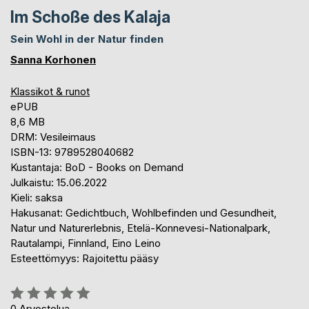
Im Schoße des Kalaja
Sein Wohl in der Natur finden
Sanna Korhonen
Klassikot & runot
ePUB
8,6 MB
DRM: Vesileimaus
ISBN-13: 9789528040682
Kustantaja: BoD - Books on Demand
Julkaistu: 15.06.2022
Kieli: saksa
Hakusanat: Gedichtbuch, Wohlbefinden und Gesundheit,
Natur und Naturerlebnis, Etelä-Konnevesi-Nationalpark,
Rautalampi, Finnland, Eino Leino
Esteettömyys: Rajoitettu pääsy
Arvostelu::
0%
0
Arvostelua