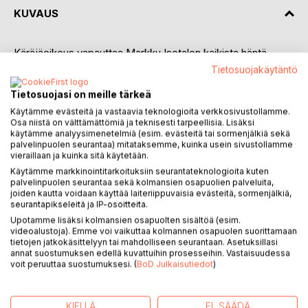
KUVAUS
Käräjäoikeus vapauttaa Markku Isotalon kaikista häntä
vastaan nostetuista syytteistä. Hän palaa kotiin. Hän
Tietosuojakäytäntö
perustaa oman lakiasiaintoimiston. Alkuhiljaisuuden jälkeen
Tietosuojasi on meille tärkeä
asiakaskunta alkaa kasvaa.
Franco Spinelli löytyy kotoaan Lahdessa kuolleena
Käytämme evästeitä ja vastaavia teknologioita verkkosivustollamme.
Osa niistä on välttämättömiä ja teknisesti tarpeellisia. Lisäksi
ammeesta. Rikoskomisario Ritva Arvetvuo alkaa tutkia
käytämme analyysimenetelmiä (esim. evästeitä tai sormenjälkiä sekä
tapausta ja toteaa sen murhaksi. Tutkimuksissa kysymyksiä
palvelinpuolen seurantaa) mitataksemme, kuinka usein sivustollamme
herättää eri lähteistä löytyneet puhelinnumerot, päivämäärät
vieraillaan ja kuinka sitä käytetään.
ja numerosarjat.
Käytämme markkinointitarkoituksiin seurantateknologioita kuten
Francon suomalais-italialaiset vanhemmat saapuvat
palvelinpuolen seurantaa sekä kolmansien osapuolien palveluita,
joiden kautta voidaan käyttää laiteriippuvaisia evästeitä, sormenjälkiä,
Lahteen. Äiti kertoo Francon yllättävästä paluusta Italiaan
seurantapikseleitä ja IP-osoitteita.
armeija-ajan ja Tampereella vietetyn parin vuoden
Upotamme lisäksi kolmansien osapuolten sisältöä (esim.
oleskelun jälkeen. Mielenkiinto kasvaa ja syy paluuseen
videoalustoja). Emme voi vaikuttaa kolmannen osapuolen suorittamaan
selviää, kun asia nousee esiin myös Francon armeija-
tietojen jatkokäsittelyyn tai mahdolliseen seurantaan. Asetuksillasi
annat suostumuksen edellä kuvattuihin prosesseihin. Vastaisuudessa
aikaisten ystävien kanssa käydyissä keskusteluissa.
voit peruuttaa suostumuksesi. (
BoD Julkaisutiedot
)
Markku isotalo on tutustunut Francoon ja tämän vanhempiin
vuosia aikaisemmin vieraillessaan Sorrentossa. Luettuaan
murhasta ja saatuaan tietää, että vanhemmat ovat
KIELLÄ
EI, SÄÄDÄ