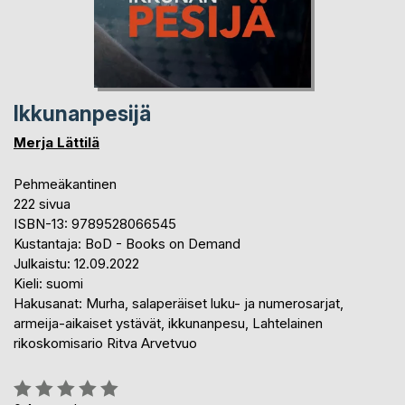
Ikkunanpesijä
Merja Lättilä
Pehmeäkantinen
222 sivua
ISBN-13: 9789528066545
Kustantaja: BoD - Books on Demand
Julkaistu: 12.09.2022
Kieli: suomi
Hakusanat: Murha, salaperäiset luku- ja numerosarjat,
armeija-aikaiset ystävät, ikkunanpesu, Lahtelainen
rikoskomisario Ritva Arvetvuo
Arvostelu::