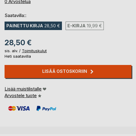
0%
0
Arvostelua
Saatavilla::
PAINETTU KIRJA
28,50 €
E-KIRJA
19,99 €
28,50 €
sis. alv. /
Toimituskulut
Heti saatavilla
LISÄÄ OSTOSKORIIN
Lisää muistilistalle
Arvostele tuote