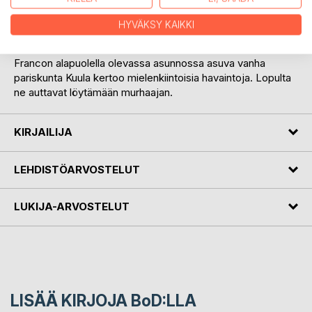
Lahdessa, Isotalo kutsuu heidät ja Francon naisystävän
Lailan lounaalle.
HYVÄKSY KAIKKI
Tutkimukset etenevät nihkeästi. Vietetään joulu ja otetaan
vastaan uusi vuosi.
Francon alapuolella olevassa asunnossa asuva vanha
pariskunta Kuula kertoo mielenkiintoisia havaintoja. Lopulta
ne auttavat löytämään murhaajan.
KIRJAILIJA
LEHDISTÖARVOSTELUT
LUKIJA-ARVOSTELUT
LISÄÄ KIRJOJA B
o
D:LLA