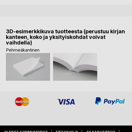
3D-esimerkkikuva tuotteesta (perustuu kirjan
kanteen, koko ja yksityiskohdat voivat
vaihdella)
Pehmeäkantinen
YLEISET SOPIMUSEHDOT
TIETOSUOJA
JULKAISUTIEDOT