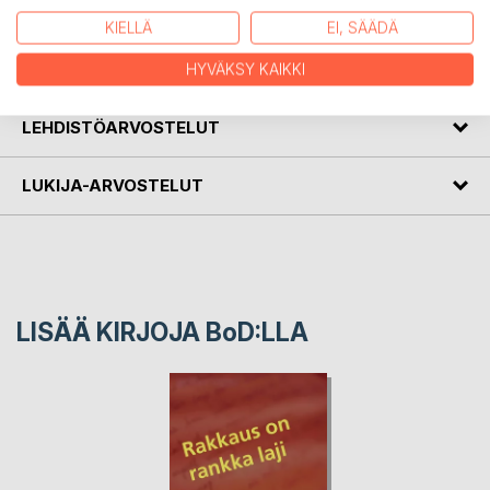
tunteisiin.
KIELLÄ
EI, SÄÄDÄ
KIRJAILIJA
HYVÄKSY KAIKKI
LEHDISTÖARVOSTELUT
LUKIJA-ARVOSTELUT
LISÄÄ KIRJOJA B
o
D:LLA