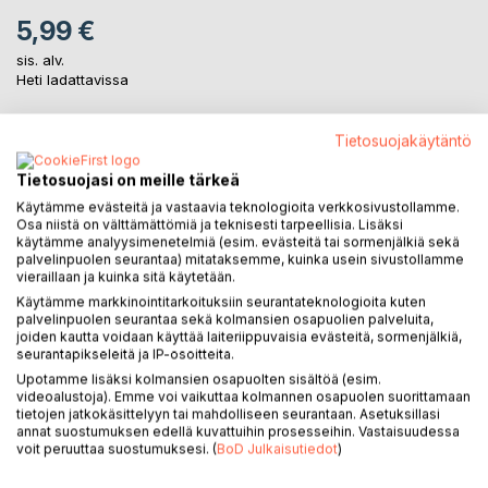
5,99 €
sis. alv.
Heti ladattavissa
Tietosuojakäytäntö
LISÄÄ OSTOSKORIIN
Tietosuojasi on meille tärkeä
Käytämme evästeitä ja vastaavia teknologioita verkkosivustollamme.
Lisää muistilistalle
Osa niistä on välttämättömiä ja teknisesti tarpeellisia. Lisäksi
Arvostele tuote
käytämme analyysimenetelmiä (esim. evästeitä tai sormenjälkiä sekä
palvelinpuolen seurantaa) mitataksemme, kuinka usein sivustollamme
vieraillaan ja kuinka sitä käytetään.
Käytämme markkinointitarkoituksiin seurantateknologioita kuten
palvelinpuolen seurantaa sekä kolmansien osapuolien palveluita,
joiden kautta voidaan käyttää laiteriippuvaisia evästeitä, sormenjälkiä,
seurantapikseleitä ja IP-osoitteita.
Upotamme lisäksi kolmansien osapuolten sisältöä (esim.
videoalustoja). Emme voi vaikuttaa kolmannen osapuolen suorittamaan
KUVAUS
tietojen jatkokäsittelyyn tai mahdolliseen seurantaan. Asetuksillasi
annat suostumuksen edellä kuvattuihin prosesseihin. Vastaisuudessa
voit peruuttaa suostumuksesi. (
BoD Julkaisutiedot
)
Matka koettua ja nähtyä. Matkalla vapauteen. Matka omiin