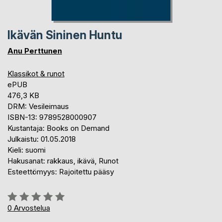
Ikävän Sininen Huntu
Anu Perttunen
Klassikot & runot
ePUB
476,3 KB
DRM: Vesileimaus
ISBN-13: 9789528000907
Kustantaja: Books on Demand
Julkaistu: 01.05.2018
Kieli: suomi
Hakusanat: rakkaus, ikävä, Runot
Esteettömyys: Rajoitettu pääsy
Arvostelu::
0%
0
Arvostelua