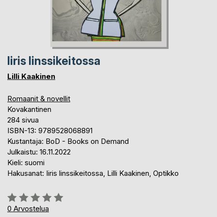
Iiris linssikeitossa
Lilli Kaakinen
Romaanit & novellit
Kovakantinen
284 sivua
ISBN-13: 9789528068891
Kustantaja: BoD - Books on Demand
Julkaistu: 16.11.2022
Kieli: suomi
Hakusanat: Iiris linssikeitossa, Lilli Kaakinen, Optikko
Arvostelu::
0%
0
Arvostelua