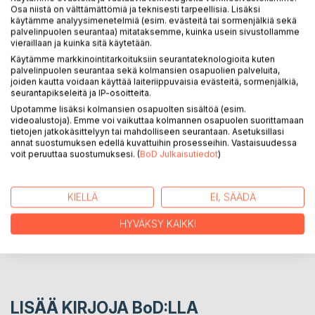
Osa niistä on välttämättömiä ja teknisesti tarpeellisia. Lisäksi
käytämme analyysimenetelmiä (esim. evästeitä tai sormenjälkiä sekä
palvelinpuolen seurantaa) mitataksemme, kuinka usein sivustollamme
Iiris linssikeitossa on fiktiivinen nuoren optikon kasvutarina,
vieraillaan ja kuinka sitä käytetään.
joka on koottu kautta Suomen optikoilta kerätyistä aidoista
Käytämme markkinointitarkoituksiin seurantateknologioita kuten
asiakaskohtaamisista ja alan kehityksestä romaanin keinoin.
palvelinpuolen seurantaa sekä kolmansien osapuolien palveluita,
Työn kautta kohdattavat ihmiset, työhön sitoutuminen ja
joiden kautta voidaan käyttää laiteriippuvaisia evästeitä, sormenjälkiä,
seurantapikseleitä ja IP-osoitteita.
erityisesti työnilo ovat romaanin keskiössä.
Upotamme lisäksi kolmansien osapuolten sisältöä (esim.
videoalustoja). Emme voi vaikuttaa kolmannen osapuolen suorittamaan
tietojen jatkokäsittelyyn tai mahdolliseen seurantaan. Asetuksillasi
KIRJAILIJA
annat suostumuksen edellä kuvattuihin prosesseihin. Vastaisuudessa
voit peruuttaa suostumuksesi. (
BoD Julkaisutiedot
)
LEHDISTÖARVOSTELUT
KIELLÄ
EI, SÄÄDÄ
LUKIJA-ARVOSTELUT
HYVÄKSY KAIKKI
LISÄÄ KIRJOJA B
o
D:LLA