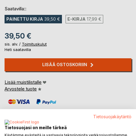
Saatavilla::
PAINETTU KIRJA
39,50 €
E-KIRJA
17,99 €
39,50 €
sis. alv. /
Toimituskulut
Heti saatavilla
LISÄÄ OSTOSKORIIN
Lisää muistilistalle
Arvostele tuote
Tietosuojakäytäntö
Tietosuojasi on meille tärkeä
KUVAUS
Käytämme evästeitä ja vastaavia teknologioita verkkosivustollamme.