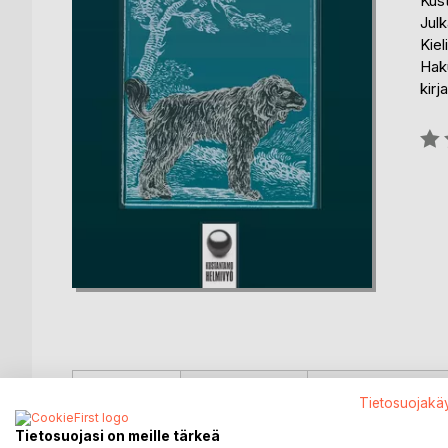
Kus
Julk
Kiel
Haku
kirj
Arvo
0%
KUVAUS
KIRJAILIJA
LEHDISTÖARV
Tietosuojakä
Tietosuojasi on meille tärkeä
Ihmisen ja eläimen väliset muodonmuutokset ovat k