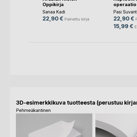
Oppikirja
operaatio
n (toim.)
Sanaa Kadi
Pasi Suvan
ettu kirja
22,90 €
22,90 €
Painettu kirja
ja
15,99 €
E
3D-esimerkkikuva tuotteesta (perustuu kirjan
Pehmeäkantinen