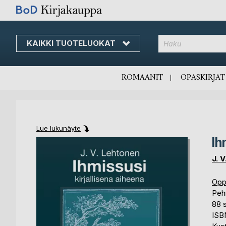
KAIKKI TUOTELUOKAT
Skip
to
Content
ROMAANIT
OPASKIRJAT
Lue lukunäyte
Ih
Skip
Skip
to
to
J. 
the
the
end
beginning
Opp
of
of
Peh
the
the
88 
images
images
ISB
gallery
gallery