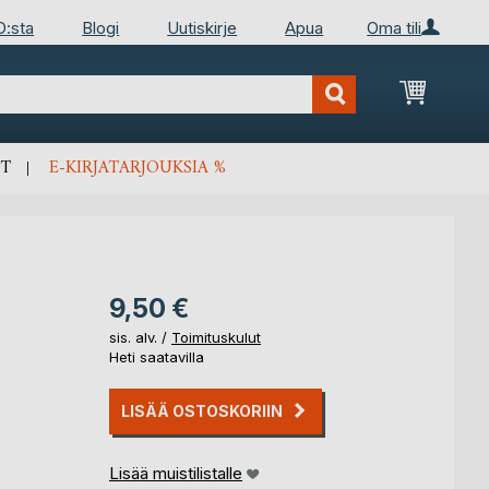
D:sta
Blogi
Uutiskirje
Apua
Oma tili
Ostosko
T
E-KIRJATARJOUKSIA %
9,50 €
sis. alv. /
Toimituskulut
Heti saatavilla
LISÄÄ OSTOSKORIIN
Lisää muistilistalle