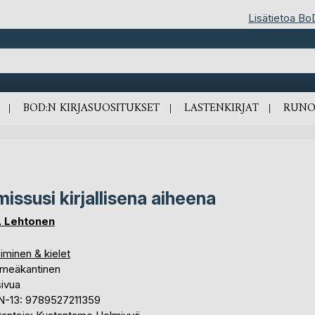
Lisätietoa Bo
BOD:N KIRJASUOSITUKSET
LASTENKIRJAT
RUNO
missusi kirjallisena aiheena
V. Lehtonen
iminen & kielet
meäkantinen
sivua
N-13: 9789527211359