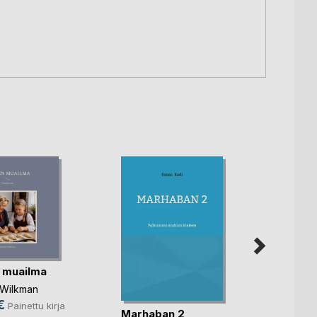
3
 muailma
 Wilkman
€
Painettu kirja
Marhaban 2
Arabi