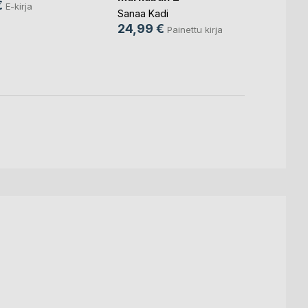
€
E-kirja
Oppik
Sanaa Kadi
Sanaa 
24,99 €
Painettu kirja
19,9