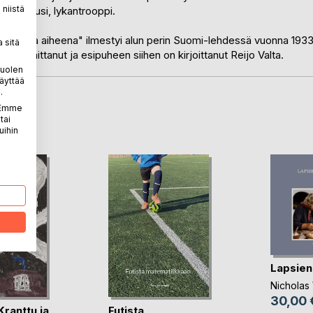
niistä
ihmissusi, lykantrooppi.
irjallisena aiheena" ilmestyi alun perin Suomi-lehdessä vuonna 193
 sitä
n toimittanut ja esipuheen siihen on kirjoittanut Reijo Valta.
puolen
äyttää
.
. Emme
LA
tai
uihin
Lapsien
Nicholas
30,00 
ranttu ja
Futista