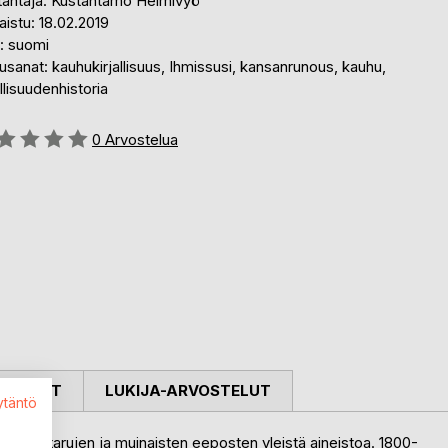
tantaja: Kustantamo Helmivyö
aistu: 18.02.2019
i: suomi
sanat: kauhukirjallisuus, Ihmissusi, kansanrunous, kauhu,
allisuudenhistoria
stelu::
0
Arvostelua
OSTELUT
LUKIJA-ARVOSTELUT
ytäntö
ansantarujen ja muinaisten eeposten yleistä aineistoa. 1800-