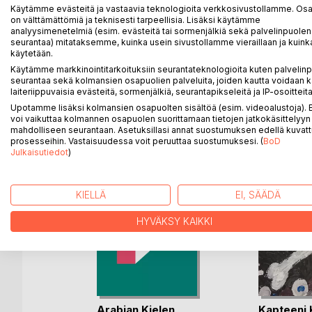
Käytämme evästeitä ja vastaavia teknologioita verkkosivustollamme. Osa 
luvulta alkaen suosituimmaksi hahmoksi on noussut 
on välttämättömiä ja teknisesti tarpeellisia. Lisäksi käytämme
analyysimenetelmiä (esim. evästeitä tai sormenjälkiä sekä palvelinpuolen
J. V. Lehtosen pitkä ja oppinut essee "Ihmissusi k
seurantaa) mitataksemme, kuinka usein sivustollamme vieraillaan ja kuinka
käytetään.
eikä sitä ole koskaan julkaistu uudestaan. Teoksen o
Käytämme markkinointitarkoituksiin seurantateknologioita kuten palvelin
seurantaa sekä kolmansien osapuolien palveluita, joiden kautta voidaan k
laiteriippuvaisia evästeitä, sormenjälkiä, seurantapikseleitä ja IP-osoitteita
Upotamme lisäksi kolmansien osapuolten sisältöä (esim. videoalustoja)
LISÄÄ KIRJOJA B
o
D:L
voi vaikuttaa kolmannen osapuolen suorittamaan tietojen jatkokäsittelyyn 
mahdolliseen seurantaan. Asetuksillasi annat suostumuksen edellä kuvatt
prosesseihin. Vastaisuudessa voit peruuttaa suostumuksesi. (
BoD
Julkaisutiedot
)
KIELLÄ
EI, SÄÄDÄ
HYVÄKSY KAIKKI
ilta
Arabian Kielen
Kapteeni K