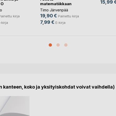
15,99 
 O
matematiikkaan
to
Timo Järvenpää
19,90 €
Painettu kirja
Painettu kirja
7,99 €
-kirja
E-kirja
 kanteen, koko ja yksityiskohdat voivat vaihdella)