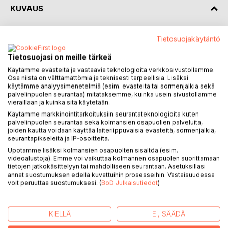
KUVAUS
Toimittaja Heidi Karvonen tapasi
Tietosuojakäytäntö
prosessikirjoittamisprojektin yhteydessä
Tietosuojasi on meille tärkeä
kevään 2014 aikana säännöllisesti vankilassa
elinkautisia vankeusrangaistuksiaan suorittavia
Käytämme evästeitä ja vastaavia teknologioita verkkosivustollamme.
Osa niistä on välttämättömiä ja teknisesti tarpeellisia. Lisäksi
miehiä, sekä vankilan ulkopuolella jo
käytämme analyysimenetelmiä (esim. evästeitä tai sormenjälkiä sekä
vapautuneita, elinkautisrangaituksensa
palvelinpuolen seurantaa) mitataksemme, kuinka usein sivustollamme
suorittaneita miehiä.
vieraillaan ja kuinka sitä käytetään.
Prosessikirjoittamismenetelmän on vankilassa
Käytämme markkinointitarkoituksiin seurantateknologioita kuten
todettu edesauttavan vankien positiivista
palvelinpuolen seurantaa sekä kolmansien osapuolien palveluita,
joiden kautta voidaan käyttää laiteriippuvaisia evästeitä, sormenjälkiä,
ajattelua, kehittävän vankien myönteisten
seurantapikseleitä ja IP-osoitteita.
tunteiden syntymistä, sekä auttavan vankeja
Upotamme lisäksi kolmansien osapuolten sisältöä (esim.
prosessoimaan pitkien vankeusrangaistusten
videoalustoja). Emme voi vaikuttaa kolmannen osapuolen suorittamaan
aikana vankilan ulkopuolisesta maailmasta
tietojen jatkokäsittelyyn tai mahdolliseen seurantaan. Asetuksillasi
annat suostumuksen edellä kuvattuihin prosesseihin. Vastaisuudessa
vieraantumista.
voit peruuttaa suostumuksesi. (
BoD Julkaisutiedot
)
Onko nykyinen vankeinhoito- ja kuntoutusjärjestelmämme
ajan tasalla? Tervehtyykö pitkäaikaisvanki vankilassa?
KIELLÄ
EI, SÄÄDÄ