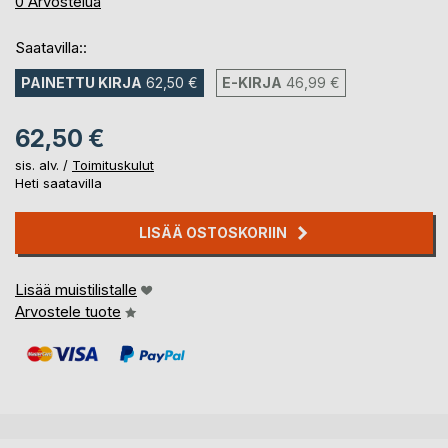
0%
0
Arvostelua
Saatavilla::
PAINETTU KIRJA
62,50 €
E-KIRJA
46,99 €
62,50 €
sis. alv. /
Toimituskulut
Heti saatavilla
LISÄÄ OSTOSKORIIN
Lisää muistilistalle
Arvostele tuote