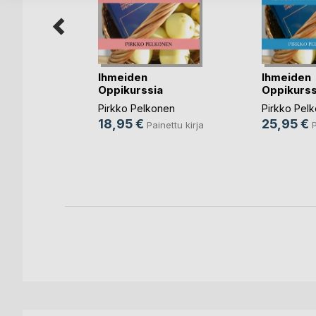
Ihmeiden
Ihmeiden
riisi
Oppikurssia
Oppikurss
selkosuomeksi III
selkosuom
n
Pirkko Pelkonen
Pirkko Pel
18,95 €
25,95 €
nettu kirja
Painettu kirja
P
rja