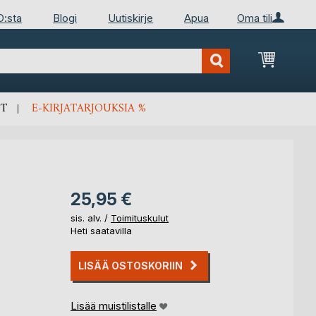
D:sta
Blogi
Uutiskirje
Apua
Oma tili
Ostosko
T
E-KIRJATARJOUKSIA %
25,95 €
sis. alv. /
Toimituskulut
Heti saatavilla
LISÄÄ OSTOSKORIIN
Lisää muistilistalle