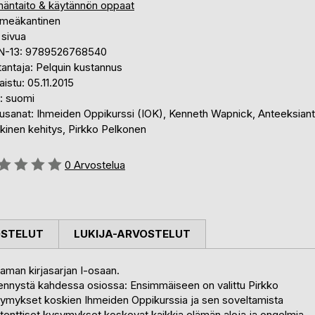
mäntaito & käytännön oppaat
meäkantinen
 sivua
N-13: 9789526768540
antaja: Pelquin kustannus
aistu: 05.11.2015
i: suomi
usanat: Ihmeiden Oppikurssi (IOK), Kenneth Wapnick, Anteeksiant
kinen kehitys, Pirkko Pelkonen
stelu::
0
Arvostelua
OSTELUT
LUKIJA-ARVOSTELUT
aman kirjasarjan I-osaan.
vennystä kahdessa osiossa: Ensimmäiseen on valittu Pirkko
symykset koskien Ihmeiden Oppikurssia ja sen soveltamista
enttiset kysymykset koskevat kaikkia elämän aloja ja ongelmia.