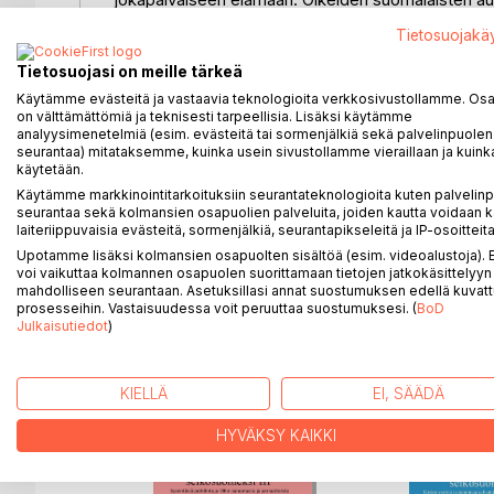
Hämmästyttävän avomielisesti niissä on käsitelty ih
Tietosuojakä
pelkoja, perhekriisejä, sairauksia, kuolemaa ja paran
IOK:n opetuksista.
Tietosuojasi on meille tärkeä
Toinen osio keskittyy Ihmeiden Oppikurssin Työkirja
Käytämme evästeitä ja vastaavia teknologioita verkkosivustollamme. Osa 
sanelemia kirjan kanavoijalle Helen Schucmanille ku
on välttämättömiä ja teknisesti tarpeellisia. Lisäksi käytämme
analyysimenetelmiä (esim. evästeitä tai sormenjälkiä sekä palvelinpuolen
ovat tärkeä osa Kurssia, sillä vasta niiden tekemin
seurantaa) mitataksemme, kuinka usein sivustollamme vieraillaan ja kuinka
käytetään.
Ihmeiden Oppikurssi - jonka on sanottu olevan yksi
Käytämme markkinointitarkoituksiin seurantateknologioita kuten palvelin
teoksista, on Pirkko Pelkosen suomentama. Se on le
seurantaa sekä kolmansien osapuolien palveluita, joiden kautta voidaan k
maailman. Suomeksi Ihmeiden Oppikurssi ilmestyi
laiteriippuvaisia evästeitä, sormenjälkiä, seurantapikseleitä ja IP-osoitteita
Upotamme lisäksi kolmansien osapuolten sisältöä (esim. videoalustoja)
voi vaikuttaa kolmannen osapuolen suorittamaan tietojen jatkokäsittelyyn 
mahdolliseen seurantaan. Asetuksillasi annat suostumuksen edellä kuvatt
prosesseihin. Vastaisuudessa voit peruuttaa suostumuksesi. (
BoD
LISÄÄ KIRJOJA B
o
D:L
Julkaisutiedot
)
KIELLÄ
EI, SÄÄDÄ
HYVÄKSY KAIKKI