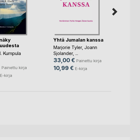
 näky
Yhtä Jumalan kanssa
Sisar
suudesta
Marjorie Tyler
,
Joann
Marjut
. Kumpula
Sjolander
, ...
22,0
33,00 €
Painettu kirja
5,49
€
10,99 €
Painettu kirja
E-kirja
E-kirja