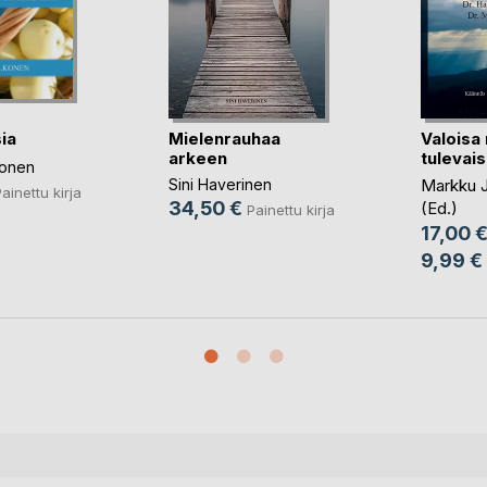
Mielenrauhaa
Valoisa
ia
arkeen
tulevai
eksi I
konen
Sini Haverinen
Markku J
ainettu kirja
34,50 €
(Ed.)
Painettu kirja
17,00 
9,99 €