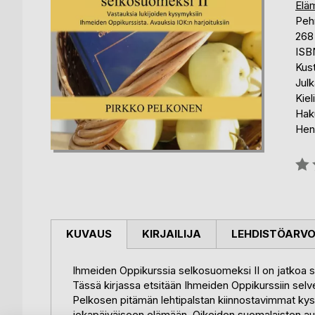
Elä
Peh
268
ISB
Kust
Julk
Kiel
Hak
Hen
Arvo
0%
KUVAUS
KIRJAILIJA
LEHDISTÖARV
Ihmeiden Oppikurssia selkosuomeksi II on jatkoa s
Tässä kirjassa etsitään Ihmeiden Oppikurssiin sel
Pelkosen pitämän lehtipalstan kiinnostavimmat ky
jokapäiväiseen elämään. Oikeiden suomalaisten aut