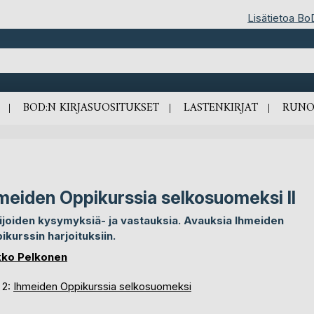
Lisätietoa Bo
BOD:N KIRJASUOSITUKSET
LASTENKIRJAT
RUNO
meiden Oppikurssia selkosuomeksi II
ijoiden kysymyksiä- ja vastauksia. Avauksia Ihmeiden
ikurssin harjoituksiin.
kko Pelkonen
 2:
Ihmeiden Oppikurssia selkosuomeksi