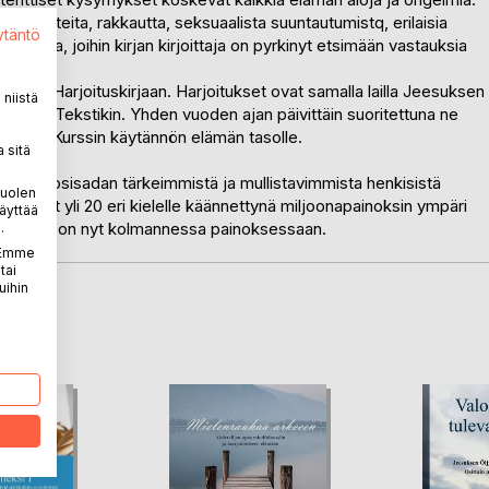
missuhteita, rakkautta, seksuaalista suuntautumistq, erilaisia
ytäntö
tumista, joihin kirjan kirjoittaja on pyrkinyt etsimään vastauksia
an eli Harjoituskirjaan. Harjoitukset ovat samalla lailla Jeesuksen
niistä
in itse Tekstikin. Yhden vuoden ajan päivittäin suoritettuna ne
en avaa Kurssin käytännön elämän tasolle.
 sitä
 20. vuosisadan tärkeimmistä ja mullistavimmista henkisistä
puolen
vinnyt yli 20 eri kielelle käännettynä miljoonapainoksin ympäri
äyttää
 2003 ja on nyt kolmannessa painoksessaan.
.
. Emme
tai
uihin
LA