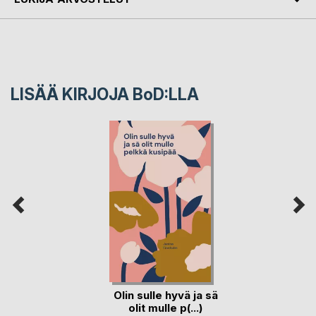
LISÄÄ KIRJOJA B
o
D:LLA
Olin sulle hyvä ja sä
olit mulle p(...)