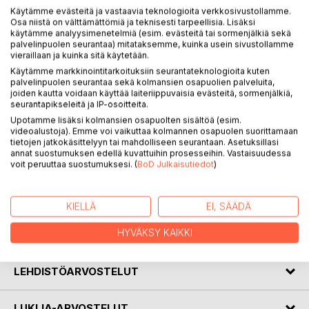
KUVAUS
Käytämme evästeitä ja vastaavia teknologioita verkkosivustollamme.
Osa niistä on välttämättömiä ja teknisesti tarpeellisia. Lisäksi
käytämme analyysimenetelmiä (esim. evästeitä tai sormenjälkiä sekä
palvelinpuolen seurantaa) mitataksemme, kuinka usein sivustollamme
Aivosyöpä on helvetti.
vieraillaan ja kuinka sitä käytetään.
Syöpä kaivertaa myös potilaan läheisiä. He seuraavat
Käytämme markkinointitarkoituksiin seurantateknologioita kuten
vierestä, miten rakas ihminen kärsii, menettää
palvelinpuolen seurantaa sekä kolmansien osapuolien palveluita,
arvokkuutensa ja muuttuu aivan vieraaksi.
joiden kautta voidaan käyttää laiteriippuvaisia evästeitä, sormenjälkiä,
seurantapikseleitä ja IP-osoitteita.
Upotamme lisäksi kolmansien osapuolten sisältöä (esim.
Pentti Peltonen kuoli tasan vuoden kuluttua diagnoosistaan:
videoalustoja). Emme voi vaikuttaa kolmannen osapuolen suorittamaan
pahanlaatuinen glioblastooma, gradus 4.
tietojen jatkokäsittelyyn tai mahdolliseen seurantaan. Asetuksillasi
Tytär Noora purki tuon vuoden tuskat sanoiksi paperille.
annat suostumuksen edellä kuvattuihin prosesseihin. Vastaisuudessa
voit peruuttaa suostumuksesi. (
BoD Julkaisutiedot
)
Hän kertoo, miltä glioblastooma näyttää, ja miettii, olisiko
isän loppuelämä ollut ilman hoitoja parempi, vaikkakin
lyhyempi.
KIELLÄ
EI, SÄÄDÄ
HYVÄKSY KAIKKI
KIRJAILIJA
LEHDISTÖARVOSTELUT
LUKIJA-ARVOSTELUT