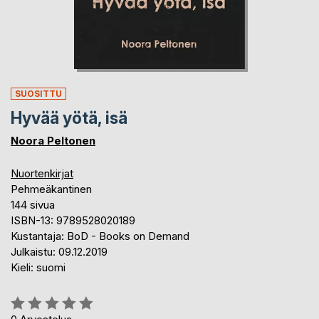
SUOSITTU
Hyvää yötä, isä
Noora Peltonen
Nuortenkirjat
Pehmeäkantinen
144 sivua
ISBN-13: 9789528020189
Kustantaja: BoD - Books on Demand
Julkaistu: 09.12.2019
Kieli: suomi
Arvostelu::
0%