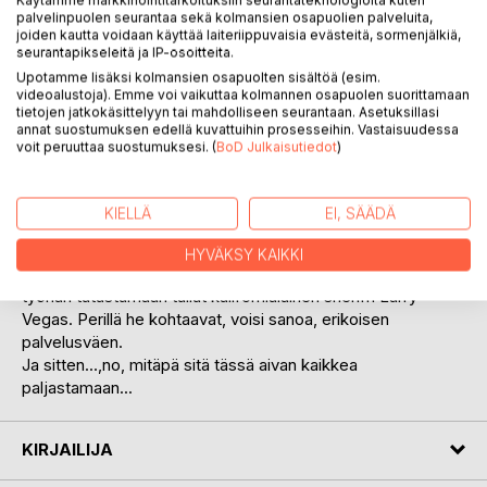
Käytämme markkinointitarkoituksiin seurantateknologioita kuten
palvelinpuolen seurantaa sekä kolmansien osapuolien palveluita,
joiden kautta voidaan käyttää laiteriippuvaisia evästeitä, sormenjälkiä,
seurantapikseleitä ja IP-osoitteita.
Upotamme lisäksi kolmansien osapuolten sisältöä (esim.
videoalustoja). Emme voi vaikuttaa kolmannen osapuolen suorittamaan
tietojen jatkokäsittelyyn tai mahdolliseen seurantaan. Asetuksillasi
annat suostumuksen edellä kuvattuihin prosesseihin. Vastaisuudessa
KUVAUS
voit peruuttaa suostumuksesi. (
BoD Julkaisutiedot
)
Eräänä myrskyisenä yönä poliisiaseman yöpäivystäjä saa
KIELLÄ
EI, SÄÄDÄ
hätäpuhelun Hyrskyn saarella sijaitsevalta kartanolta.
Rikosylietsivä Steve Newton saa tehtäväkseen selvittää
HYVÄKSY KAIKKI
mitä kartanolla on tapahtunut. Mukaan lähtee rikospoliisin
työhän tutustumaan tullut kalifornialainen sheriffi Larry
Vegas. Perillä he kohtaavat, voisi sanoa, erikoisen
palvelusväen.
Ja sitten...,no, mitäpä sitä tässä aivan kaikkea
paljastamaan...
KIRJAILIJA