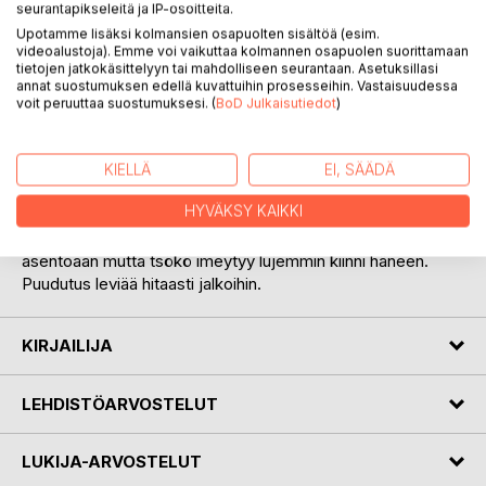
seurantapikseleitä ja IP-osoitteita.
Upotamme lisäksi kolmansien osapuolten sisältöä (esim.
videoalustoja). Emme voi vaikuttaa kolmannen osapuolen suorittamaan
tietojen jatkokäsittelyyn tai mahdolliseen seurantaan. Asetuksillasi
KUVAUS
annat suostumuksen edellä kuvattuihin prosesseihin. Vastaisuudessa
voit peruuttaa suostumuksesi. (
BoD Julkaisutiedot
)
Aivan kuin joku olisi sitonut hänet kiinni. Poika näkee nyt
syvälle tsökön punertaviin silmiin ja tuntee kauhun vapinan
KIELLÄ
EI, SÄÄDÄ
selässään. Tsökön kurkusta lähtee matalaa ääntä. Kuin jokin
HYVÄKSY KAIKKI
kone olisi kiihdyttämässä. Sen vasen dopis alkaa täristä kuin
suuren mielenkuohun vallassa. Poika yrittää korjata
asentoaan mutta tsökö imeytyy lujemmin kiinni häneen.
Puudutus leviää hitaasti jalkoihin.
KIRJAILIJA
LEHDISTÖARVOSTELUT
LUKIJA-ARVOSTELUT