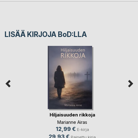
LISÄÄ KIRJOJA B
o
D:LLA
Hiljaisuuden rikkoja
Marianne Airas
12,99 €
E-kirja
29,93 €
Painettu kirja