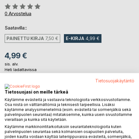
Arvostelu::
0%
0
Arvostelua
Saatavilla::
PAINETTU KIRJA
7,50 €
E-KIRJA
4,99 €
4,99 €
sis. alv.
Heti ladattavissa
Tietosuojakäytäntö
LISÄÄ OSTOSKORIIN
Tietosuojasi on meille tärkeä
Käytämme evästeitä ja vastaavia teknologioita verkkosivustollamme.
Osa niistä on välttämättömiä ja teknisesti tarpeellisia. Lisäksi
Lisää muistilistalle
käytämme analyysimenetelmiä (esim. evästeitä tai sormenjälkiä sekä
palvelinpuolen seurantaa) mitataksemme, kuinka usein sivustollamme
Arvostele tuote
vieraillaan ja kuinka sitä käytetään.
Käytämme markkinointitarkoituksiin seurantateknologioita kuten
palvelinpuolen seurantaa sekä kolmansien osapuolien palveluita,
joiden kautta voidaan käyttää laiteriippuvaisia evästeitä, sormenjälkiä,