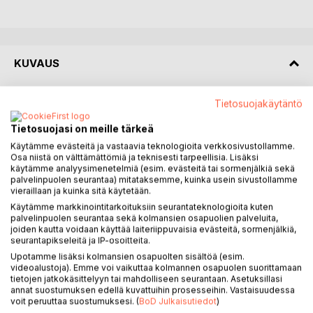
KUVAUS
Suomi oli kohdannut kriisin toisensa perään, kun Venäjä
Tietosuojakäytäntö
aloitti brutaalin hyökkäyssotansa Ukrainassa. Koko
Tietosuojasi on meille tärkeä
Euroopan turvallisuusarkkitehtuuri kaipasi kerralla
Käytämme evästeitä ja vastaavia teknologioita verkkosivustollamme.
uudistamista. Suomi ja Ruotsi hakivat puolustusliitto Naton
Osa niistä on välttämättömiä ja teknisesti tarpeellisia. Lisäksi
jäsenyyttä.
käytämme analyysimenetelmiä (esim. evästeitä tai sormenjälkiä sekä
palvelinpuolen seurantaa) mitataksemme, kuinka usein sivustollamme
Miten Suomen turvallisuus uusissa oloissa taataan? Miten
vieraillaan ja kuinka sitä käytetään.
vastaamme jo aiemmin syntyneisiin haasteisiin: sellaisiin
Käytämme markkinointitarkoituksiin seurantateknologioita kuten
palvelinpuolen seurantaa sekä kolmansien osapuolien palveluita,
kuin vuodesta toiseen pahemmin yskivä taloutemme ja
joiden kautta voidaan käyttää laiteriippuvaisia evästeitä, sormenjälkiä,
kiihtyvä velkaantuminen, vapauksien vähittäinen
seurantapikseleitä ja IP-osoitteita.
kaveneminen tai demokratian kasvaneet haasteet.
Upotamme lisäksi kolmansien osapuolten sisältöä (esim.
videoalustoja). Emme voi vaikuttaa kolmannen osapuolen suorittamaan
Kansanedustaja Atte Kaleva kertoo miten Suomi saadaan
tietojen jatkokäsittelyyn tai mahdolliseen seurantaan. Asetuksillasi
annat suostumuksen edellä kuvattuihin prosesseihin. Vastaisuudessa
takaisin oikealle raiteelle, talous kasvu-uralle ja kansalaisuus
voit peruuttaa suostumuksesi. (
BoD Julkaisutiedot
)
kunniaan. Kalevan analyysin mukaan Suomi on valtavien