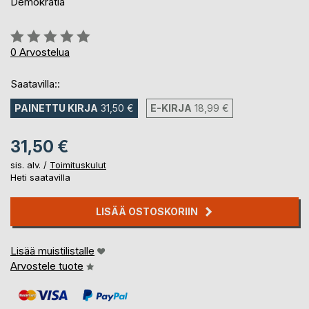
Demokratia
Arvostelu::
0%
0
Arvostelua
Saatavilla::
PAINETTU KIRJA
31,50 €
E-KIRJA
18,99 €
31,50 €
sis. alv. /
Toimituskulut
Heti saatavilla
LISÄÄ OSTOSKORIIN
Lisää muistilistalle
Arvostele tuote