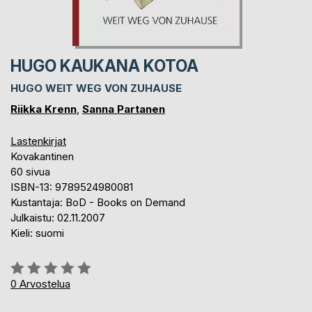
HUGO KAUKANA KOTOA
HUGO WEIT WEG VON ZUHAUSE
Riikka Krenn
,
Sanna Partanen
Lastenkirjat
Kovakantinen
60 sivua
ISBN-13: 9789524980081
Kustantaja: BoD - Books on Demand
Julkaistu: 02.11.2007
Kieli: suomi
Arvostelu::
0%
0
Arvostelua