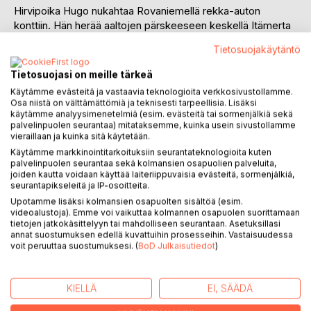
Hirvipoika Hugo nukahtaa Rovaniemellä rekka-auton
konttiin. Hän herää aaltojen pärskeeseen keskellä Itämerta
ja huomaa olevansa rahtilaivassa matkalla Saksaan.
Tietosuojakäytäntö
Bechersbachin pikkukaupungissa Hugo onnekseen tutustuu
Hansiin ja Horstiin, iloisiin sammakkoveljeksiin. Mutta kuinka
Tietosuojasi on meille tärkeä
päästä takaisin kotiin? Ei ole helppoa olla eksynyt hirvi
Käytämme evästeitä ja vastaavia teknologioita verkkosivustollamme.
vieraassa maassa...
Osa niistä on välttämättömiä ja teknisesti tarpeellisia. Lisäksi
käytämme analyysimenetelmiä (esim. evästeitä tai sormenjälkiä sekä
palvelinpuolen seurantaa) mitataksemme, kuinka usein sivustollamme
Hugo weit weg von Zuhause ist eine zweisprachige
vieraillaan ja kuinka sitä käytetään.
Geschichte über die Abenteuer eines kleinen finnischen
Käytämme markkinointitarkoituksiin seurantateknologioita kuten
Elchs in Deutschland.
palvelinpuolen seurantaa sekä kolmansien osapuolien palveluita,
joiden kautta voidaan käyttää laiteriippuvaisia evästeitä, sormenjälkiä,
Der junge Elch Hugo schläft in Rovaniemi im hohen Norden
seurantapikseleitä ja IP-osoitteita.
Finnlands in einem Container ein. Er wacht mitten auf der
Upotamme lisäksi kolmansien osapuolten sisältöä (esim.
videoalustoja). Emme voi vaikuttaa kolmannen osapuolen suorittamaan
stürmischen Ostsee auf und bemerkt, dass er auf einem
tietojen jatkokäsittelyyn tai mahdolliseen seurantaan. Asetuksillasi
Schiff unterwegs nach Deutschland ist. Glücklicherweise
annat suostumuksen edellä kuvattuihin prosesseihin. Vastaisuudessa
lernt Hugo in der Kleinstadt Bechersbach die fröhlichen
voit peruuttaa suostumuksesi. (
BoD Julkaisutiedot
)
Froschbrüder Hans und Horst kennen. Aber wie kommt
Hugo wieder nach Hause? Es ist nicht einfach, als
verlorener Elch in einem fremden Land zu sein...
KIELLÄ
EI, SÄÄDÄ